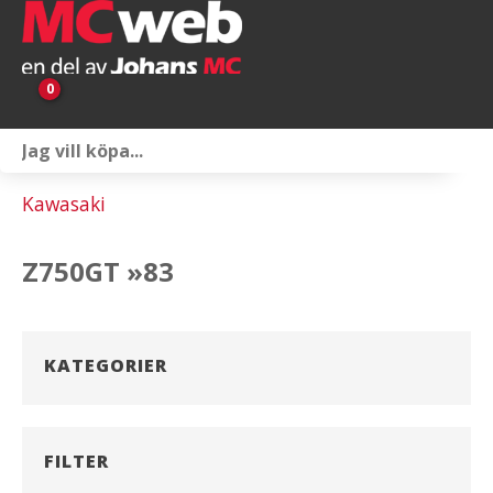
0
Personlig utrustning
Kawasaki
Servicepaket
Z750GT »83
Reservdelar & tillbehör
Universaltillbehör
KATEGORIER
Merchandise
Outlet
FILTER
Om oss