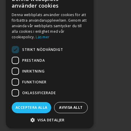
använder cookies
Denna webbplats använder cookies för att
förbättra användarupplevelsen. Genom att
använda vår webbplats samtycker du till
alla cookies i enlighet med vår
cookiepolicy.
Läs mer
STRIKT NÖDVÄNDIGT
PRESTANDA
INRIKTNING
2026. ALL RIGHTS RESERVED.
FUNKTIONER
POWERED BY EMPORI CMS
OKLASSIFICERADE
ACCEPTERA ALLA
AVVISA ALLT
VISA DETALJER