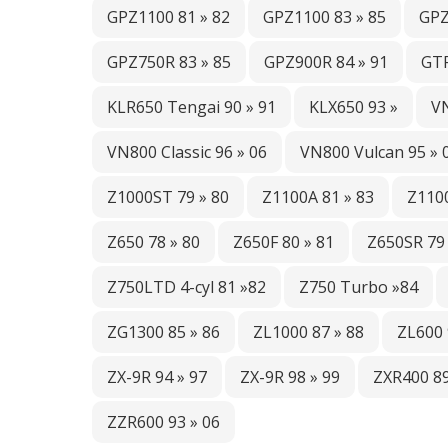
GPZ1100 81 » 82
GPZ1100 83 » 85
GPZ
GPZ750R 83 » 85
GPZ900R 84 » 91
GTR
KLR650 Tengai 90 » 91
KLX650 93 »
VN
VN800 Classic 96 » 06
VN800 Vulcan 95 » 
Z1000ST 79 » 80
Z1100A 81 » 83
Z1100
Z650 78 » 80
Z650F 80 » 81
Z650SR 79 
Z750LTD 4-cyl 81 »82
Z750 Turbo »84
ZG1300 85 » 86
ZL1000 87 » 88
ZL600 
ZX-9R 94 » 97
ZX-9R 98 » 99
ZXR400 89
ZZR600 93 » 06