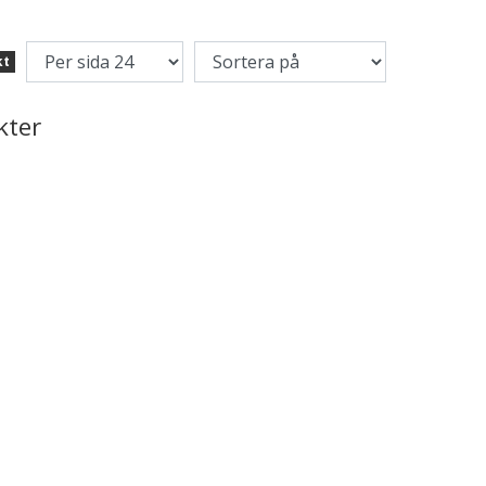
kt
kter