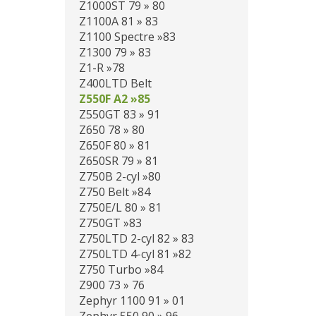
Z1000ST 79 » 80
Z1100A 81 » 83
Z1100 Spectre »83
Z1300 79 » 83
Z1-R »78
Z400LTD Belt
Z550F A2 »85
Z550GT 83 » 91
Z650 78 » 80
Z650F 80 » 81
Z650SR 79 » 81
Z750B 2-cyl »80
Z750 Belt »84
Z750E/L 80 » 81
Z750GT »83
Z750LTD 2-cyl 82 » 83
Z750LTD 4-cyl 81 »82
Z750 Turbo »84
Z900 73 » 76
Zephyr 1100 91 » 01