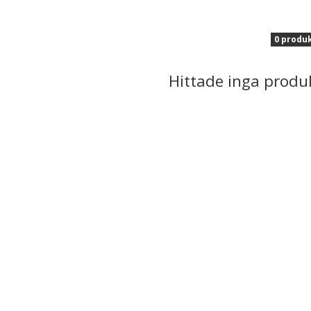
0 produ
Hittade inga produ