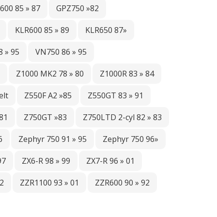
600 85 » 87
GPZ750 »82
KLR600 85 » 89
KLR650 87»
 » 95
VN750 86 » 95
Z1000 MK2 78 » 80
Z1000R 83 » 84
lt
Z550F A2 »85
Z550GT 83 » 91
 81
Z750GT »83
Z750LTD 2-cyl 82 » 83
6
Zephyr 750 91 » 95
Zephyr 750 96»
97
ZX6-R 98 » 99
ZX7-R 96 » 01
2
ZZR1100 93 » 01
ZZR600 90 » 92