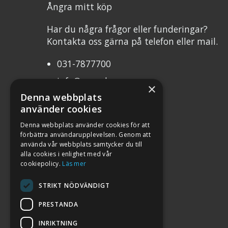
Ångra mitt köp
Har du några frågor eller funderingar?
Kontakta oss gärna på telefon eller mail.
031-7877700
info@mcweb.se
×
Denna webbplats
Mån-Tor 10.00-17.00
använder cookies
Fre 10.00-17.00
Denna webbplats använder cookies för att
förbättra användarupplevelsen. Genom att
Org.nr 556232-8483
använda vår webbplats samtycker du till
alla cookies i enlighet med vår
cookiepolicy.
Läs mer
STRIKT NÖDVÄNDIGT
PRESTANDA
INRIKTNING