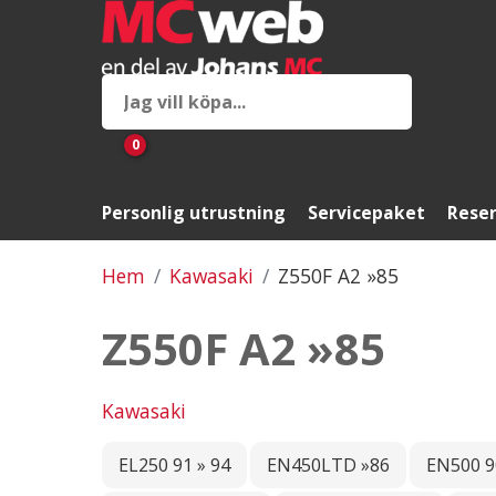
0
Personlig utrustning
Servicepaket
Reser
Hem
Kawasaki
Z550F A2 »85
Z550F A2 »85
Kawasaki
EL250 91 » 94
EN450LTD »86
EN500 9