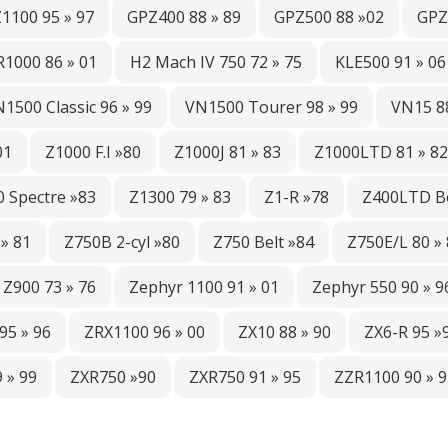
1100 95 » 97
GPZ400 88 » 89
GPZ500 88 »02
GPZ
1000 86 » 01
H2 Mach IV 750 72 » 75
KLE500 91 » 06
1500 Classic 96 » 99
VN1500 Tourer 98 » 99
VN15 88
01
Z1000 F.I »80
Z1000J 81 » 83
Z1000LTD 81 » 82
 Spectre »83
Z1300 79 » 83
Z1-R »78
Z400LTD Be
» 81
Z750B 2-cyl »80
Z750 Belt »84
Z750E/L 80 »
Z900 73 » 76
Zephyr 1100 91 » 01
Zephyr 550 90 » 9
95 » 96
ZRX1100 96 » 00
ZX10 88 » 90
ZX6-R 95 »
 » 99
ZXR750 »90
ZXR750 91 » 95
ZZR1100 90 » 9