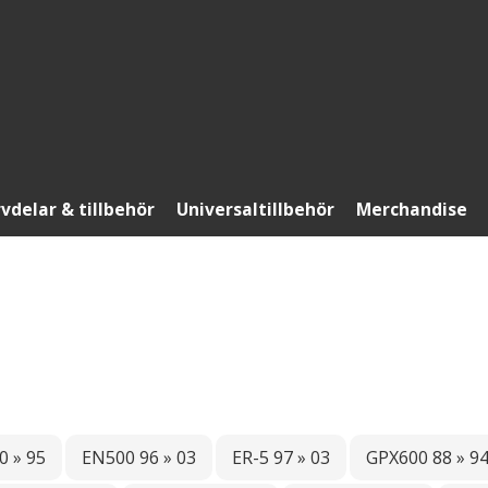
vdelar & tillbehör
Universaltillbehör
Merchandise
0 » 95
EN500 96 » 03
ER-5 97 » 03
GPX600 88 » 9