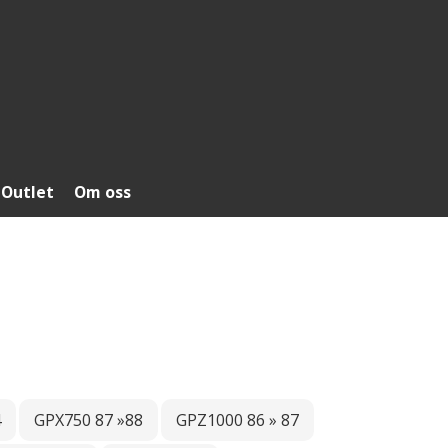
Outlet
Om oss
4
GPX750 87 »88
GPZ1000 86 » 87