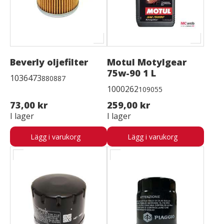
Beverly oljefilter
Motul Motylgear
75w-90 1 L
1036473
880887
1000262
109055
73,00 kr
259,00 kr
I lager
I lager
Lägg i varukorg
Lägg i varukorg