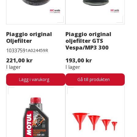
Piaggio original
Piaggio original
Oljefilter
oljefilter GTS
Vespa/MP3 300
1033759
1A024459R
221,00 kr
193,00 kr
I lager
I lager
Lägg i varukorg
Gå till produkten