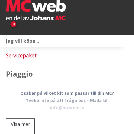
0
Personlig utrustning
Servicepaket
Servicepaket
Piaggio
Reservdelar & tillbehör
Universaltillbehör
Osäker på vilket kit som passar till din MC?
Tveka inte på att fråga oss - Maila till
Merchandise
info@mcweb.se
Outlet
Visa mer
Om oss