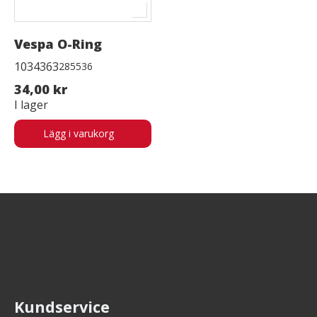
Vespa O-Ring
1034363
285536
34,00 kr
I lager
Lägg i varukorg
Kundservice