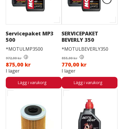
Servicepaket MP3
SERVICEPAKET
500
BEVERLY 350
*MOTULMP3500
*MOTULBEVERLY350
i
i
972,00 kr
855,00 kr
875,00 kr
770,00 kr
I lager
I lager
Lägg i varukorg
Lägg i varukorg