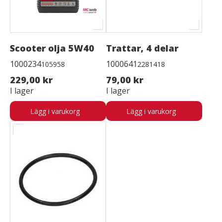
Scooter olja 5W40
Trattar, 4 delar
1000234
1000641
105958
2281418
229,00 kr
79,00 kr
I lager
I lager
Lägg i varukorg
Lägg i varukorg