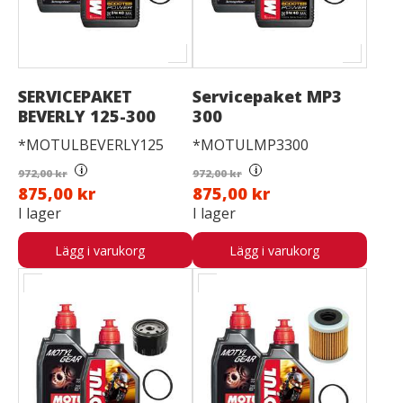
SERVICEPAKET
Servicepaket MP3
BEVERLY 125-300
300
*MOTULBEVERLY125
*MOTULMP3300
i
i
972,00 kr
972,00 kr
875,00 kr
875,00 kr
I lager
I lager
Lägg i varukorg
Lägg i varukorg