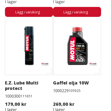
I lager
I lager
Lägg i varukorg
Lägg i varukorg
E.Z. Lube Multi
Gaffel olja 10W
protect
1000229
105925
1000300
111651
179,00 kr
269,00 kr
I lager
I lager