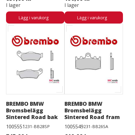
I lager
I lager
Lägg i varukorg
Lägg i varukorg
BREMBO BMW
BREMBO BMW
Bromsbelägg
Bromsbelägg
Sintered Road bak
Sintered Road fram
1005551
1005549
231-BB28SP
231-BB26SA