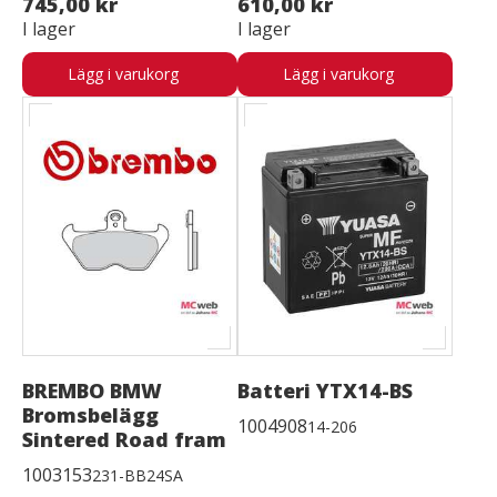
745,00 kr
610,00 kr
I lager
I lager
Lägg i varukorg
Lägg i varukorg
BREMBO BMW
Batteri YTX14-BS
Bromsbelägg
1004908
14-206
Sintered Road fram
1003153
231-BB24SA