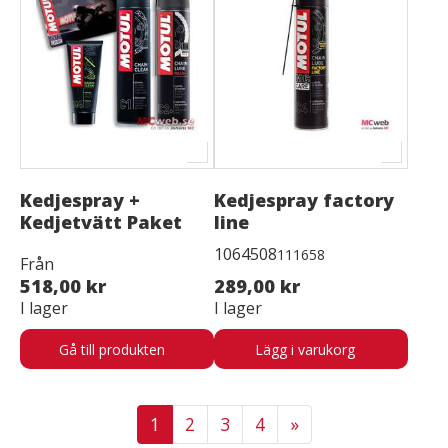
Kedjespray +
Kedjespray factory
Kedjetvätt Paket
line
1064508
111658
Från
518,00 kr
289,00 kr
I lager
I lager
Gå till produkten
Lägg i varukorg
1
2
3
4
»