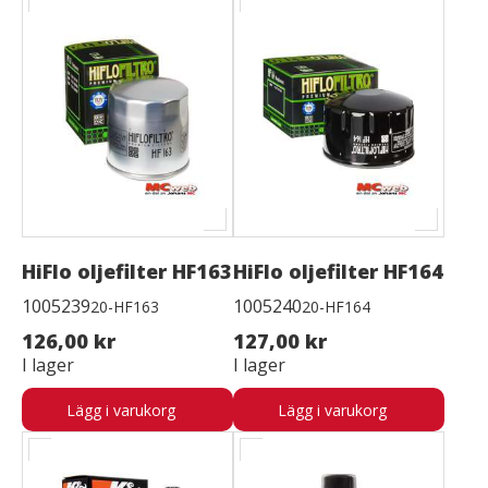
HiFlo oljefilter HF163
HiFlo oljefilter HF164
1005239
1005240
20-HF163
20-HF164
126,00 kr
127,00 kr
I lager
I lager
Lägg i varukorg
Lägg i varukorg