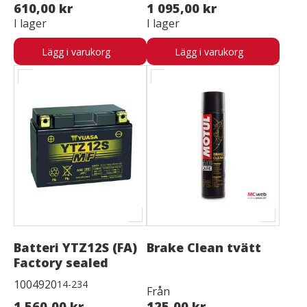
610,00 kr
1 095,00 kr
I lager
I lager
Lägg i varukorg
Lägg i varukorg
Batteri YTZ12S (FA)
Brake Clean tvätt
Factory sealed
1004920
14-234
Från
1 560,00 kr
125,00 kr