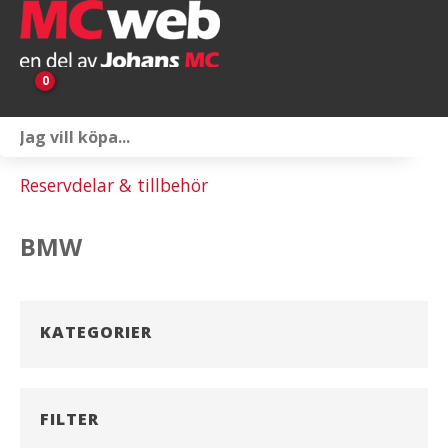
0
Personlig utrustning
Reservdelar & tillbehör
Servicepaket
BMW
Reservdelar & tillbehör
Universaltillbehör
KATEGORIER
Merchandise
Outlet
FILTER
Om oss