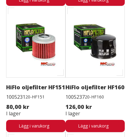
HiFlo oljefilter HF151
HiFlo oljefilter HF160
1005231
1005237
20-HF151
20-HF160
80,00 kr
126,00 kr
I lager
I lager
Lägg i varukorg
Lägg i varukorg