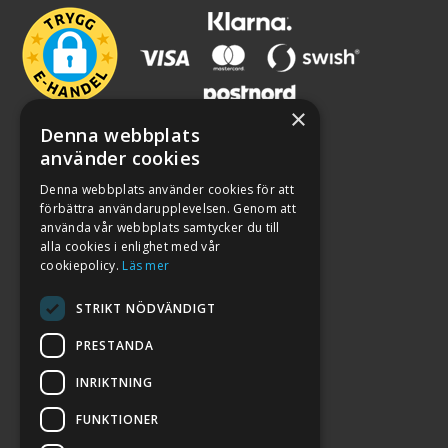
×
Denna webbplats
använder cookies
Denna webbplats använder cookies för att
förbättra användarupplevelsen. Genom att
använda vår webbplats samtycker du till
alla cookies i enlighet med vår
cookiepolicy.
Läs mer
STRIKT NÖDVÄNDIGT
PRESTANDA
INRIKTNING
2026. ALL RIGHTS RESERVED.
FUNKTIONER
POWERED BY EMPORI CMS