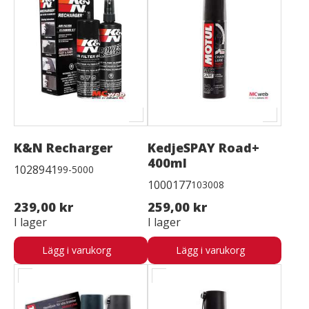
K&N Recharger
KedjeSPAY Road+
400ml
1028941
99-5000
1000177
103008
239,00 kr
259,00 kr
I lager
I lager
Lägg i varukorg
Lägg i varukorg