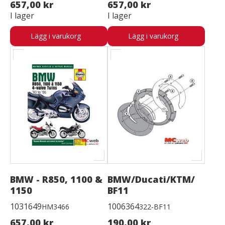
657,00 kr
657,00 kr
I lager
I lager
Lägg i varukorg
Lägg i varukorg
BMW - R850, 1100 &
BMW/Ducati/KTM/
1150
BF11
1031649
1006364
HM3466
322-BF11
657,00 kr
190,00 kr