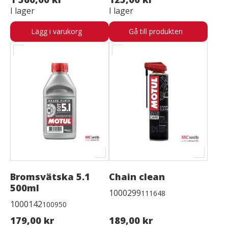
I lager
I lager
Lägg i varukorg
Gå till produkten
Bromsvätska 5.1
Chain clean
500ml
1000299
111648
1000142
100950
179,00 kr
189,00 kr