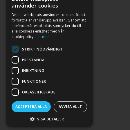
använder cookies
Denna webbplats använder cookies för att
förbättra användarupplevelsen. Genom att
använda vår webbplats samtycker du till
alla cookies i enlighet med vår
cookiepolicy.
Läs mer
STRIKT NÖDVÄNDIGT
PRESTANDA
INRIKTNING
2026. ALL RIGHTS RESERVED.
FUNKTIONER
POWERED BY EMPORI CMS
OKLASSIFICERADE
ACCEPTERA ALLA
AVVISA ALLT
VISA DETALJER