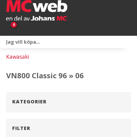
0
Personlig utrustning
Kawasaki
Servicepaket
VN800 Classic 96 » 06
Reservdelar & tillbehör
Universaltillbehör
KATEGORIER
Merchandise
Outlet
FILTER
Om oss