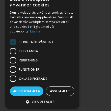
använder cookies
Denna webbplats använder cookies för att
förbättra användarupplevelsen. Genom att
använda vår webbplats samtycker du till
alla cookies i enlighet med vår
cookiepolicy.
Läs mer
STRIKT NÖDVÄNDIGT
PRESTANDA
INRIKTNING
2026. ALL RIGHTS RESERVED.
FUNKTIONER
POWERED BY EMPORI CMS
OKLASSIFICERADE
ACCEPTERA ALLA
AVVISA ALLT
VISA DETALJER