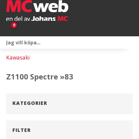
0
Personlig utrustning
Kawasaki
Servicepaket
Z1100 Spectre »83
Reservdelar & tillbehör
Universaltillbehör
KATEGORIER
Merchandise
Outlet
FILTER
Om oss