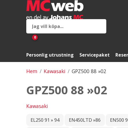
0
Personlig utrustning
Servicepaket
Reser
Hem
Kawasaki
GPZ500 88 »02
GPZ500 88 »02
Kawasaki
EL250 91 » 94
EN450LTD »86
EN500 9