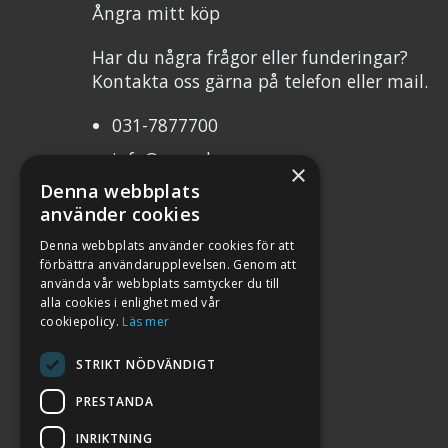
Ångra mitt köp
Har du några frågor eller funderingar?
Kontakta oss gärna på telefon eller mail.
031-7877700
info@mcweb.se
×
Denna webbplats
Mån-Tor 10.00-17.00
använder cookies
Fre 10.00-17.00
Denna webbplats använder cookies för att
förbättra användarupplevelsen. Genom att
Org.nr 556232-8483
använda vår webbplats samtycker du till
alla cookies i enlighet med vår
cookiepolicy.
Läs mer
STRIKT NÖDVÄNDIGT
PRESTANDA
INRIKTNING