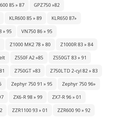
600 85 » 87
GPZ750 »82
KLR600 85 » 89
KLR650 87»
 » 95
VN750 86 » 95
Z1000 MK2 78 » 80
Z1000R 83 » 84
lt
Z550F A2 »85
Z550GT 83 » 91
 81
Z750GT »83
Z750LTD 2-cyl 82 » 83
6
Zephyr 750 91 » 95
Zephyr 750 96»
97
ZX6-R 98 » 99
ZX7-R 96 » 01
2
ZZR1100 93 » 01
ZZR600 90 » 92