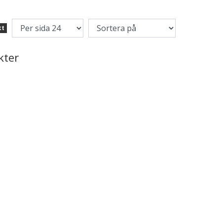
kt
kter