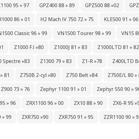
1100 95 » 97
GPZ400 88 » 89
GPZ500 88 »02
GPZ
1000 86 » 01
H2 Mach IV 750 72 » 75
KLE500 91 » 06
1500 Classic 96 » 99
VN1500 Tourer 98 » 99
VN15 88
01
Z1000 F.I »80
Z1000J 81 » 83
Z1000LTD 81 » 82
 Spectre »83
Z1300 79 » 83
Z1-R »78
Z400LTD Be
» 81
Z750B 2-cyl »80
Z750 Belt »84
Z750E/L 80 »
Z900 73 » 76
Zephyr 1100 91 » 01
Zephyr 550 90 » 9
95 » 96
ZRX1100 96 » 00
ZX10 88 » 90
ZX6-R 95 »
 » 99
ZXR750 »90
ZXR750 91 » 95
ZZR1100 90 » 9