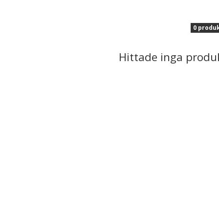
0 produ
Hittade inga produ