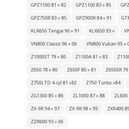
GPZ1100 81 » 82
GPZ1100 83 » 85
GPZ
GPZ750R 83 » 85
GPZ900R 84 » 91
GTR
KLR650 Tengai 90 » 91
KLX650 93 »
VN
VN800 Classic 96 » 06
VN800 Vulcan 95 » 
Z1000ST 79 » 80
Z1100A 81 » 83
Z1100
Z650 78 » 80
Z650F 80 » 81
Z650SR 79 
Z750LTD 4-cyl 81 »82
Z750 Turbo »84
ZG1300 85 » 86
ZL1000 87 » 88
ZL600 
ZX-9R 94 » 97
ZX-9R 98 » 99
ZXR400 89
ZZR600 93 » 06