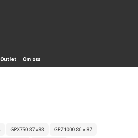
Outlet
Om oss
4
GPX750 87 »88
GPZ1000 86 » 87