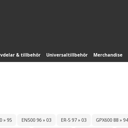
vdelar & tillbehör
Universaltillbehör
Merchandise
0 » 95
EN500 96 » 03
ER-5 97 » 03
GPX600 88 » 9