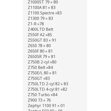
Z1000ST 79 » 80
Z1100A 81 » 83
Z1100 Spectre »83
Z1300 79 » 83
Z1-R »78
Z400LTD Belt
Z550F A2 »85
Z550GT 83 » 91
Z650 78 » 80
Z650F 80 » 81
Z650SR 79 » 81
Z750B 2-cyl »80
Z750 Belt »84
Z750E/L 80 » 81
Z750GT »83
Z750LTD 2-cyl 82 » 83
Z750LTD 4-cyl 81 »82
Z750 Turbo »84
Z900 73 » 76
Zephyr 1100 91 » 01