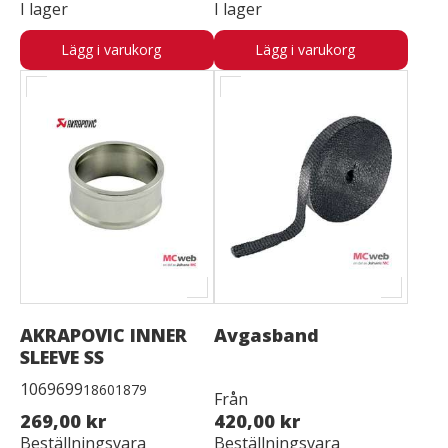
I lager
I lager
Lägg i varukorg
Lägg i varukorg
AKRAPOVIC INNER
Avgasband
SLEEVE SS
1069699
18601879
Från
269,00 kr
420,00 kr
Beställningsvara
Beställningsvara