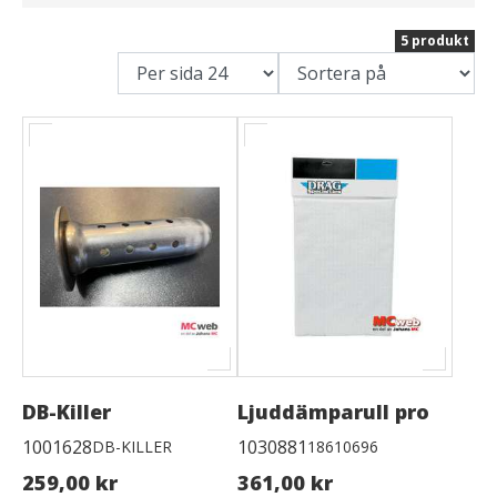
5 produkt
DB-Killer
Ljuddämparull pro
1001628
1030881
DB-KILLER
18610696
259,00 kr
361,00 kr