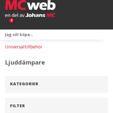
0
Personlig utrustning
Universaltillbehör
Servicepaket
Ljuddämpare
Reservdelar & tillbehör
Universaltillbehör
KATEGORIER
Merchandise
Outlet
FILTER
Om oss