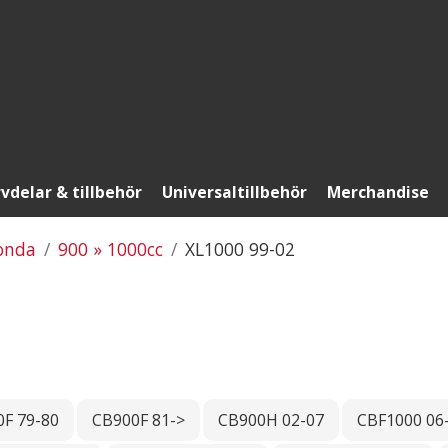
vdelar & tillbehör
Universaltillbehör
Merchandise
onda
900 » 1000cc
XL1000 99-02
F 79-80
CB900F 81->
CB900H 02-07
CBF1000 06