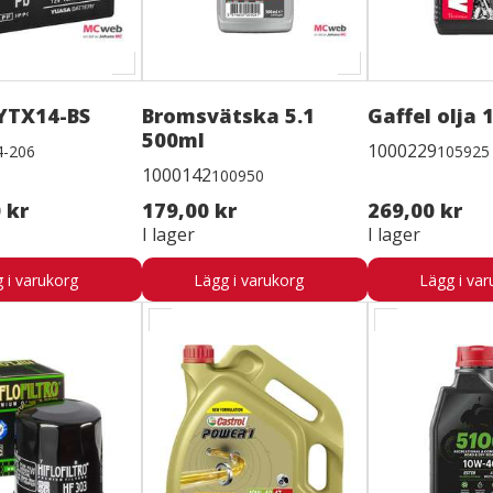
 YTX14-BS
Bromsvätska 5.1
Gaffel olja
500ml
1000229
4-206
105925
1000142
100950
 kr
179,00 kr
269,00 kr
I lager
I lager
 i varukorg
Lägg i varukorg
Lägg i var