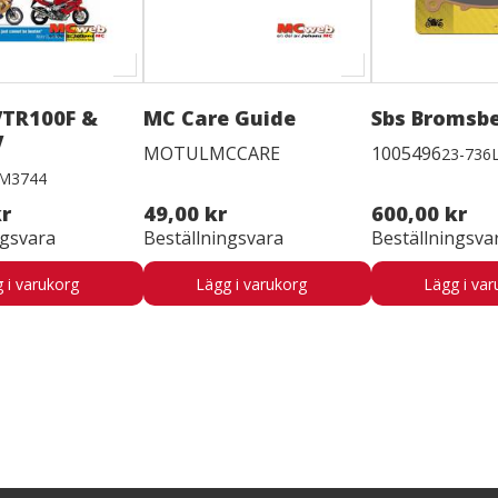
VTR100F &
MC Care Guide
Sbs Bromsb
V
MOTULMCCARE
1005496
23-736
M3744
kr
49,00 kr
600,00 kr
ngsvara
Beställningsvara
Beställningsva
 i varukorg
Lägg i varukorg
Lägg i var