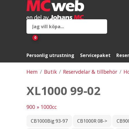
0
Personlig utrustning
Servicepaket
Reser
Hem
Butik
Reservdelar & tillbehör
H
XL1000 99-02
900 » 1000cc
CB1000Big 93-97
CB1000R 08->
CB900