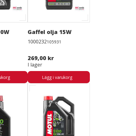
 10W
Gaffel olja 15W
1000232
105931
269,00 kr
I lager
ukorg
Lägg i varukorg