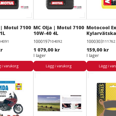
 | Motul 7100
MC Olja | Motul 7100
Motocool Ex
1L
10W-40 4L
Kylarvätska
1000197
1000303
04091
104092
111762
kr
1 079,00 kr
159,00 kr
I lager
I lager
 i varukorg
Lägg i varukorg
Lägg i var