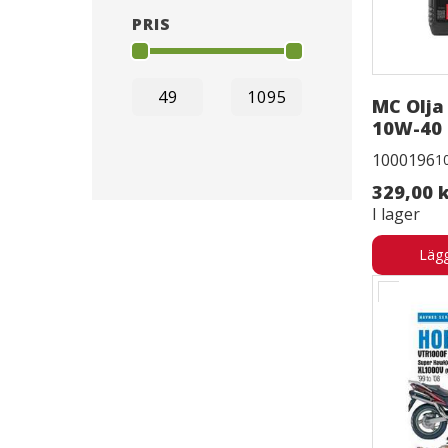
PRIS
MC Olja
10W-40 
1000196
1
329,00 
I lager
Lägg