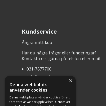
Kundservice
Ångra mitt köp
Har du några frågor eller funderingar?
Kontakta oss gärna på telefon eller mail.
031-7877700
info@mcweb.se
×
Denna webbplats
Mån-Tor 10.00-17.00
använder cookies
Fre 10.00-17.00
Denna webbplats använder cookies för att
förbättra användarupplevelsen. Genom att
Org.nr 556232-8483