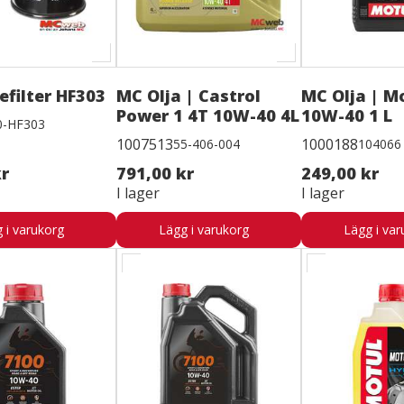
jefilter HF303
MC Olja | Castrol
MC Olja | M
Power 1 4T 10W-40 4L
10W-40 1 L
0-HF303
1007513
1000188
55-406-004
104066
kr
791,00 kr
249,00 kr
I lager
I lager
 i varukorg
Lägg i varukorg
Lägg i var