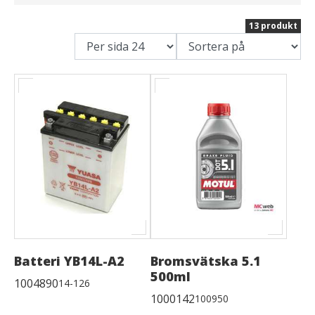
13 produkt
Batteri YB14L-A2
Bromsvätska 5.1
500ml
1004890
14-126
1000142
100950