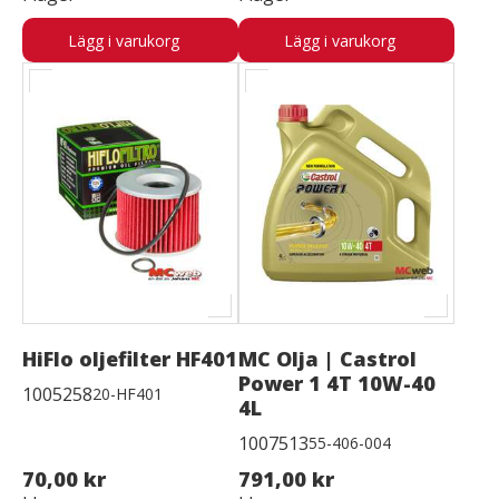
Lägg i varukorg
Lägg i varukorg
HiFlo oljefilter HF401
MC Olja | Castrol
Power 1 4T 10W-40
1005258
20-HF401
4L
1007513
55-406-004
70,00 kr
791,00 kr