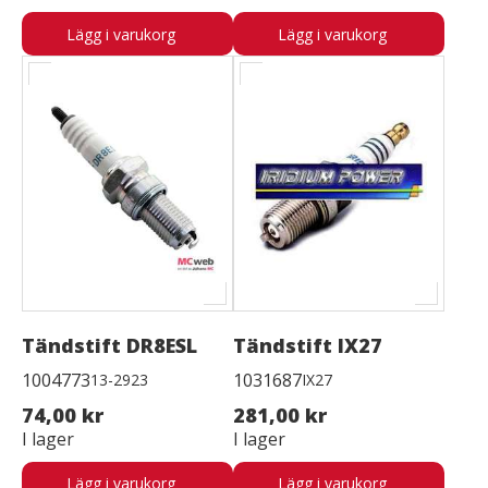
Lägg i varukorg
Lägg i varukorg
Tändstift DR8ESL
Tändstift IX27
1004773
1031687
13-2923
IX27
74,00 kr
281,00 kr
I lager
I lager
Lägg i varukorg
Lägg i varukorg