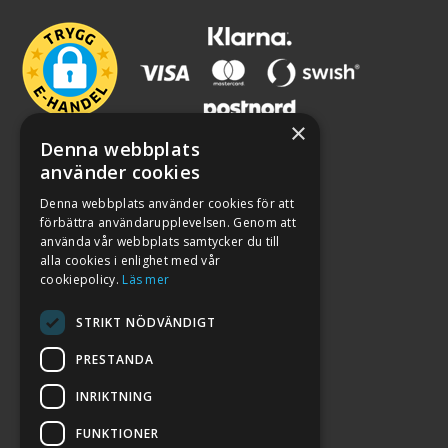
×
Denna webbplats
använder cookies
Denna webbplats använder cookies för att
förbättra användarupplevelsen. Genom att
använda vår webbplats samtycker du till
alla cookies i enlighet med vår
cookiepolicy.
Läs mer
STRIKT NÖDVÄNDIGT
PRESTANDA
INRIKTNING
2026. ALL RIGHTS RESERVED.
FUNKTIONER
POWERED BY EMPORI CMS