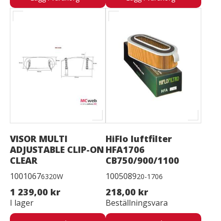
VISOR MULTI
HiFlo luftfilter
ADJUSTABLE CLIP-ON
HFA1706
CLEAR
CB750/900/1100
1001067
1005089
6320W
20-1706
1 239,00 kr
218,00 kr
I lager
Beställningsvara