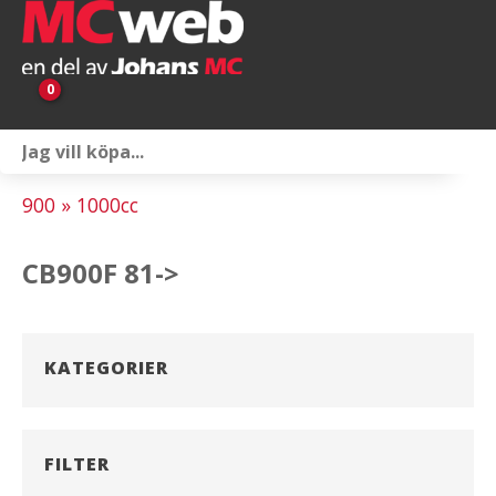
0
Personlig utrustning
900 » 1000cc
Servicepaket
CB900F 81->
Reservdelar & tillbehör
Universaltillbehör
KATEGORIER
Merchandise
Outlet
FILTER
Om oss