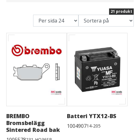
21 produkt
BREMBO
Batteri YTX12-BS
Bromsbelägg
1004907
14-205
Sintered Road bak
1005578
231-HO36SP