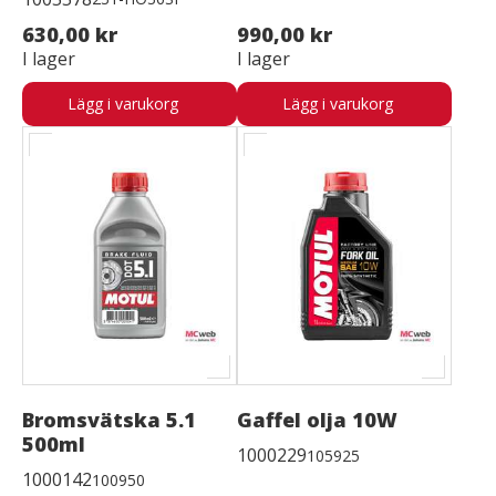
630,00 kr
990,00 kr
I lager
I lager
Lägg i varukorg
Lägg i varukorg
Bromsvätska 5.1
Gaffel olja 10W
500ml
1000229
105925
1000142
100950