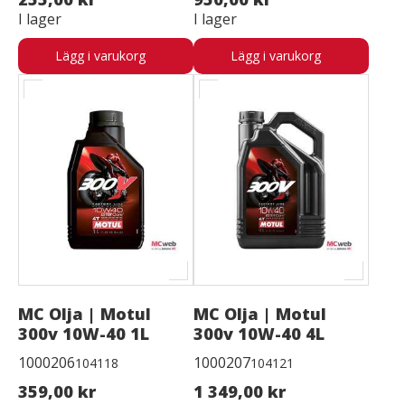
I lager
I lager
Lägg i varukorg
Lägg i varukorg
MC Olja | Motul
MC Olja | Motul
300v 10W-40 1L
300v 10W-40 4L
1000206
1000207
104118
104121
359,00 kr
1 349,00 kr