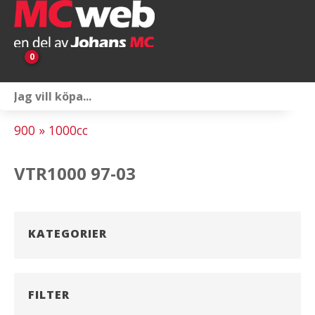
0
Personlig utrustning
900 » 1000cc
Servicepaket
VTR1000 97-03
Reservdelar & tillbehör
Universaltillbehör
KATEGORIER
Merchandise
Outlet
FILTER
Om oss