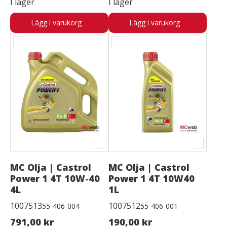
I lager
I lager
Lägg i varukorg
Lägg i varukorg
MC Olja | Castrol
MC Olja | Castrol
Power 1 4T 10W-40
Power 1 4T 10W40
4L
1L
1007513
1007512
55-406-004
55-406-001
791,00 kr
190,00 kr