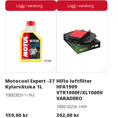
Lägg i varukorg
Lägg i varukorg
Motocool Expert -37
HiFlo luftfilter
Kylarvätska 1L
HFA1909
VTR1000F/XL1000V
1000303
111762
VARADERO
1005102
20-1909
159,00 kr
302,00 kr