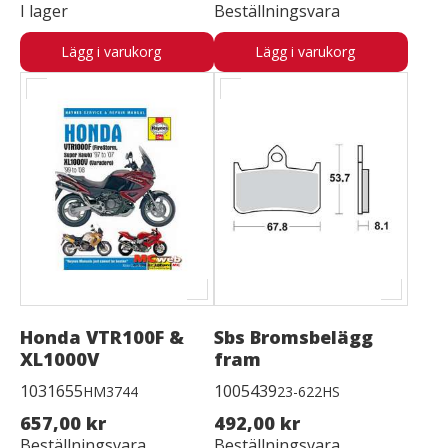
I lager
Beställningsvara
Lägg i varukorg
Lägg i varukorg
Honda VTR100F &
Sbs Bromsbelägg
XL1000V
fram
1031655
1005439
HM3744
23-622HS
657,00 kr
492,00 kr
Beställningsvara
Beställningsvara