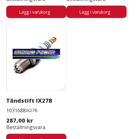
Lägg i varukorg
Lägg i varukorg
Tändstift IX27B
1031688
IX27B
287,00 kr
Beställningsvara