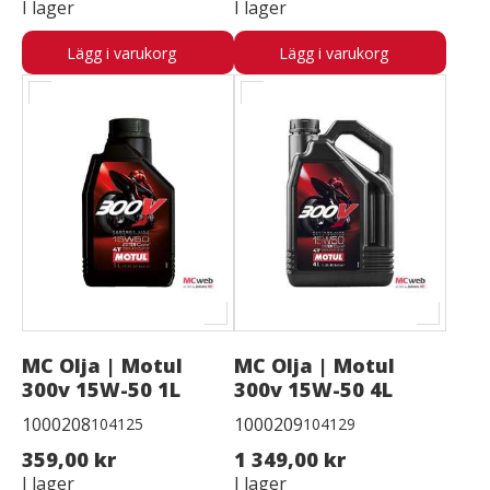
I lager
I lager
Lägg i varukorg
Lägg i varukorg
MC Olja | Motul
MC Olja | Motul
300v 15W-50 1L
300v 15W-50 4L
1000208
1000209
104125
104129
359,00 kr
1 349,00 kr
I lager
I lager