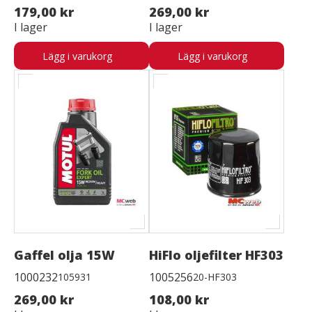
179,00 kr
269,00 kr
I lager
I lager
Lägg i varukorg
Lägg i varukorg
Gaffel olja 15W
HiFlo oljefilter HF303
1000232
1005256
105931
20-HF303
269,00 kr
108,00 kr