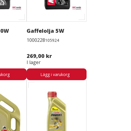
 10W
Gaffelolja 5W
1000228
105924
269,00 kr
I lager
ukorg
Lägg i varukorg