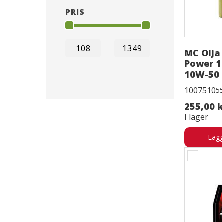
PRIS
MC Olja 
Power 1
10W-50 
1007510
5
255,00 
I lager
Lägg