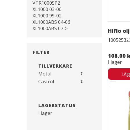
VTR1000SP2
XL1000 03-06
XL1000 99-02
XL1000ABS 04-06
XL1000ABS 07->
HiFlo ol
1005253
2
FILTER
108,00 
I lager
TILLVERKARE
Motul
7
Lägg
Castrol
2
LAGERSTATUS
I lager