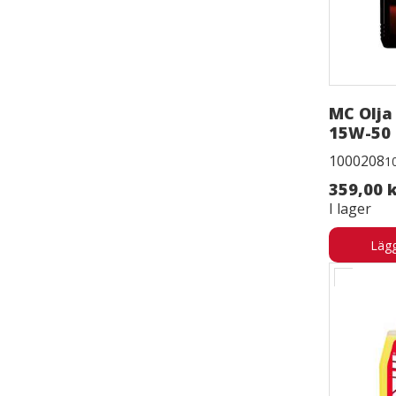
MC Olja
15W-50 
1000208
1
359,00 
I lager
Lägg