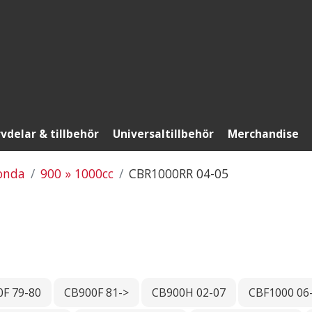
vdelar & tillbehör
Universaltillbehör
Merchandise
onda
900 » 1000cc
CBR1000RR 04-05
F 79-80
CB900F 81->
CB900H 02-07
CBF1000 06