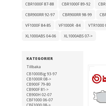
CBR1000F 87-88
CBR1000F 89-92
CBR
CBR900RR 92-97
CBR900RR 98-99
CBR
VF1000F 84-85
VF1000R -84
VTR1000 
XL1000ABS 04-06
XL1000ABS 07->
KATEGORIER
Tillbaka
CB1000Big 93-97
CB1000R 08->
CB900F 79-80
CB900F 81->
CB900H 02-07
CBF1000 06-07
CBF1000 08->