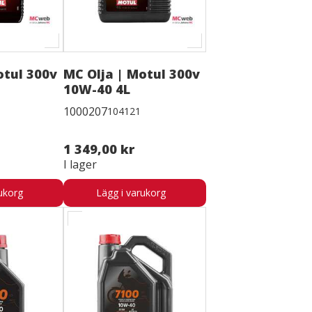
otul 300v
MC Olja | Motul 300v
10W-40 4L
1000207
104121
1 349,00 kr
I lager
ukorg
Lägg i varukorg