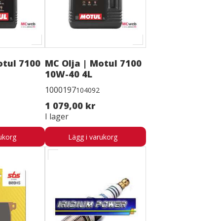
otul 7100
MC Olja | Motul 7100
10W-40 4L
1000197
104092
1 079,00 kr
I lager
ukorg
Lägg i varukorg