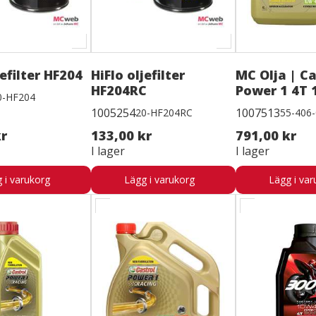
jefilter HF204
HiFlo oljefilter
MC Olja | Ca
HF204RC
Power 1 4T 
0-HF204
1005254
1007513
20-HF204RC
55-406
kr
133,00 kr
791,00 kr
I lager
I lager
 i varukorg
Lägg i varukorg
Lägg i var