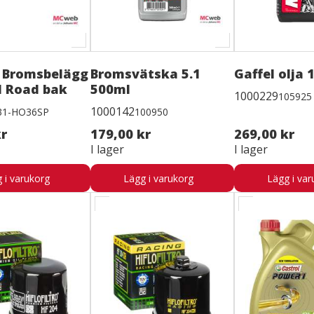
 Bromsbelägg
Bromsvätska 5.1
Gaffel olja
d Road bak
500ml
1000229
105925
1000142
31-HO36SP
100950
kr
179,00 kr
269,00 kr
I lager
I lager
 i varukorg
Lägg i varukorg
Lägg i var