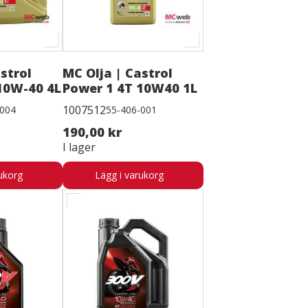
strol
MC Olja | Castrol
10W-40 4L
Power 1 4T 10W40 1L
1007512
-004
55-406-001
190,00 kr
I lager
ukorg
Lägg i varukorg