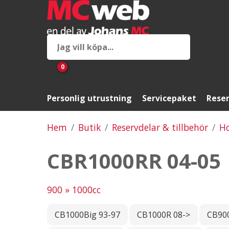
0
Personlig utrustning
Servicepaket
Reser
Hem
Butik
Reservdelar & tillbehör
H
CBR1000RR 04-05
900 » 1000cc
CB1000Big 93-97
CB1000R 08->
CB900