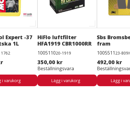
l Expert -37
HiFlo luftfilter
Sbs Bromsb
tska 1L
HFA1919 CBR1000RR
fram
1005110
1005511
11762
20-1919
23-809
kr
350,00 kr
492,00 kr
Beställningsvara
Beställningsva
 i varukorg
Lägg i varukorg
Lägg i var