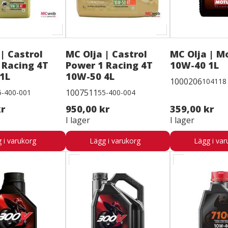
| Castrol
MC Olja | Castrol
MC Olja | M
 Racing 4T
Power 1 Racing 4T
10W-40 1L
1L
10W-50 4L
1000206
104118
1007511
5-400-001
55-400-004
kr
950,00 kr
359,00 kr
I lager
I lager
 i varukorg
Lägg i varukorg
Lägg i var