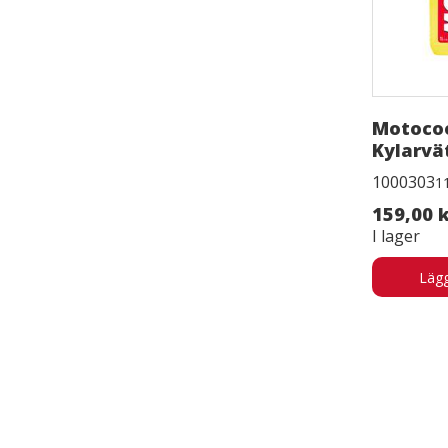
Motocoo
Kylarvä
1000303
1
159,00 
I lager
Lägg