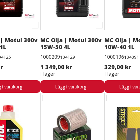
 | Motul 300v
MC Olja | Motul 300v
MC Olja | M
1L
15W-50 4L
10W-40 1L
1000209
1000196
04125
104129
104091
kr
1 349,00 kr
329,00 kr
I lager
I lager
 i varukorg
Lägg i varukorg
Lägg i var