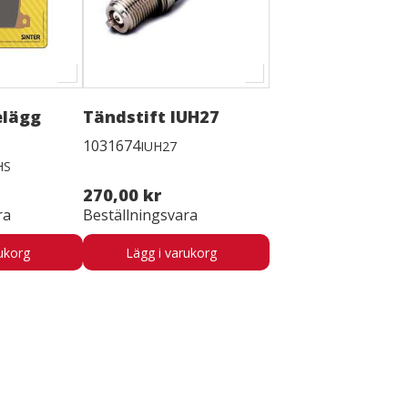
elägg
Tändstift IUH27
1031674
IUH27
HS
270,00 kr
ra
Beställningsvara
ukorg
Lägg i varukorg