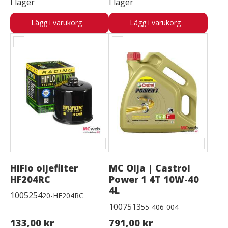
I lager
I lager
Lägg i varukorg
Lägg i varukorg
HiFlo oljefilter
MC Olja | Castrol
HF204RC
Power 1 4T 10W-40
4L
1005254
20-HF204RC
1007513
55-406-004
133,00 kr
791,00 kr