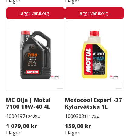
I lager
I lager
Lägg i varukorg
Lägg i varukorg
MC Olja | Motul
Motocool Expert -37
7100 10W-40 4L
Kylarvätska 1L
1000197
1000303
104092
111762
1 079,00 kr
159,00 kr
I lager
I lager