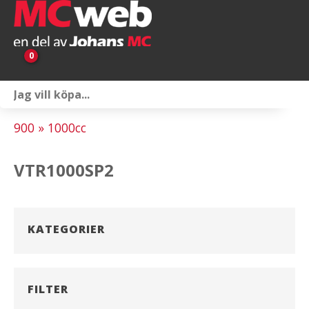
0
Personlig utrustning
900 » 1000cc
Servicepaket
VTR1000SP2
Reservdelar & tillbehör
Universaltillbehör
KATEGORIER
Merchandise
Outlet
FILTER
Om oss