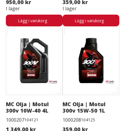
950,00 kr
359,00 kr
I lager
I lager
Lägg i varukorg
Lägg i varukorg
MC Olja | Motul
MC Olja | Motul
300v 10W-40 4L
300v 15W-50 1L
1000207
1000208
104121
104125
1 349,00 kr
359,00 kr