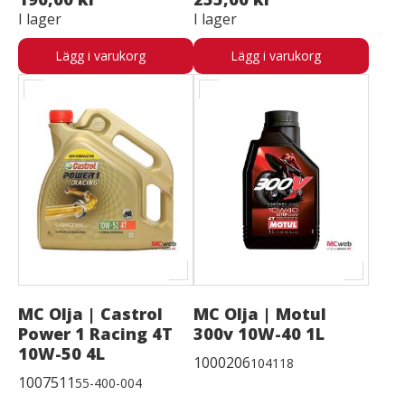
I lager
I lager
Lägg i varukorg
Lägg i varukorg
MC Olja | Castrol
MC Olja | Motul
Power 1 Racing 4T
300v 10W-40 1L
10W-50 4L
1000206
104118
1007511
55-400-004