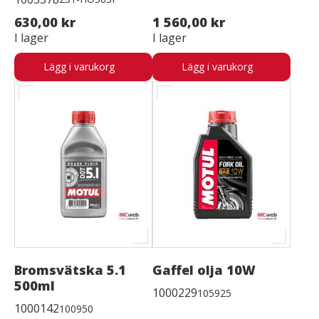
630,00 kr
1 560,00 kr
I lager
I lager
Lägg i varukorg
Lägg i varukorg
Bromsvätska 5.1
Gaffel olja 10W
500ml
1000229
105925
1000142
100950