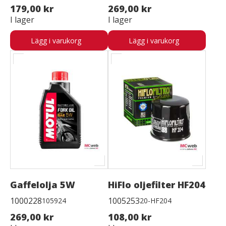
179,00 kr
269,00 kr
I lager
I lager
Lägg i varukorg
Lägg i varukorg
Gaffelolja 5W
HiFlo oljefilter HF204
1000228
1005253
105924
20-HF204
269,00 kr
108,00 kr