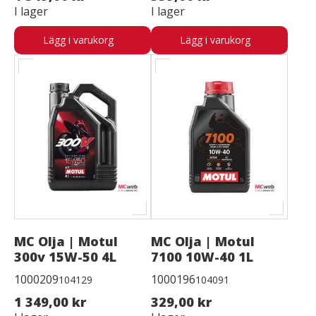
I lager
I lager
Lägg i varukorg
Lägg i varukorg
MC Olja | Motul
MC Olja | Motul
300v 15W-50 4L
7100 10W-40 1L
1000209
1000196
104129
104091
1 349,00 kr
329,00 kr