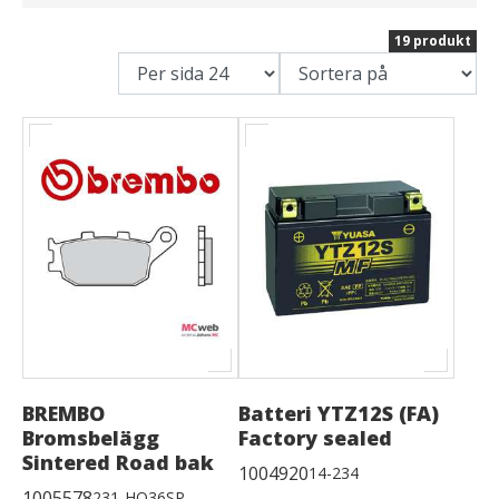
19 produkt
BREMBO
Batteri YTZ12S (FA)
Bromsbelägg
Factory sealed
Sintered Road bak
1004920
14-234
1005578
231-HO36SP