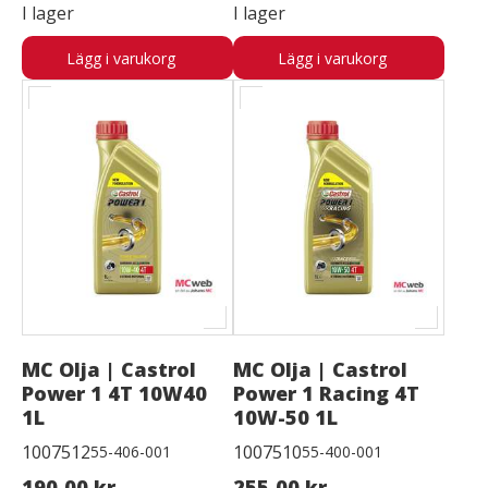
I lager
I lager
Lägg i varukorg
Lägg i varukorg
MC Olja | Castrol
MC Olja | Castrol
Power 1 4T 10W40
Power 1 Racing 4T
1L
10W-50 1L
1007512
1007510
55-406-001
55-400-001
190,00 kr
255,00 kr