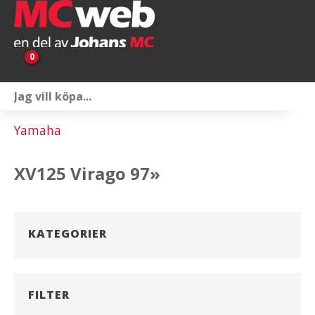
0
Personlig utrustning
Yamaha
Servicepaket
XV125 Virago 97»
Reservdelar & tillbehör
Universaltillbehör
KATEGORIER
Merchandise
Outlet
FILTER
Om oss