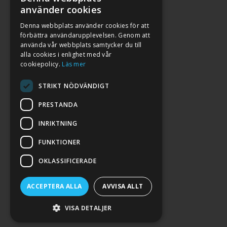
använder cookies
Denna webbplats använder cookies för att
förbättra användarupplevelsen. Genom att
använda vår webbplats samtycker du till
alla cookies i enlighet med vår
cookiepolicy.
Läs mer
STRIKT NÖDVÄNDIGT
PRESTANDA
INRIKTNING
2026. ALL RIGHTS RESERVED.
FUNKTIONER
POWERED BY EMPORI CMS
OKLASSIFICERADE
ACCEPTERA ALLA
AVVISA ALLT
VISA DETALJER