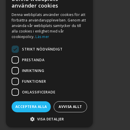
använder cookies
Denna webbplats använder cookies för att
förbättra användarupplevelsen. Genom att
använda vår webbplats samtycker du till
alla cookies i enlighet med vår
cookiepolicy.
Läs mer
STRIKT NÖDVÄNDIGT
PRESTANDA
INRIKTNING
2026. ALL RIGHTS RESERVED.
FUNKTIONER
POWERED BY EMPORI CMS
OKLASSIFICERADE
ACCEPTERA ALLA
AVVISA ALLT
VISA DETALJER