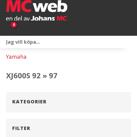
0
Personlig utrustning
Yamaha
Servicepaket
XJ600S 92 » 97
Reservdelar & tillbehör
Universaltillbehör
KATEGORIER
Merchandise
Outlet
FILTER
Om oss