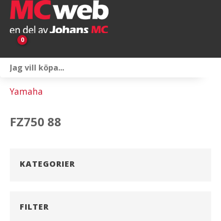
0
Personlig utrustning
Yamaha
Servicepaket
FZ750 88
Reservdelar & tillbehör
Universaltillbehör
KATEGORIER
Merchandise
Outlet
FILTER
Om oss