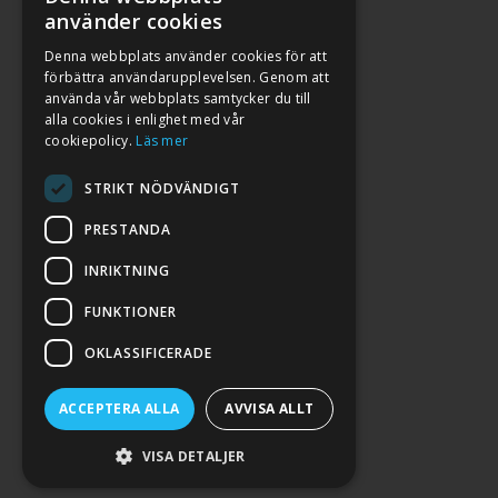
använder cookies
Denna webbplats använder cookies för att
förbättra användarupplevelsen. Genom att
använda vår webbplats samtycker du till
alla cookies i enlighet med vår
cookiepolicy.
Läs mer
STRIKT NÖDVÄNDIGT
PRESTANDA
INRIKTNING
2026. ALL RIGHTS RESERVED.
FUNKTIONER
POWERED BY EMPORI CMS
OKLASSIFICERADE
ACCEPTERA ALLA
AVVISA ALLT
VISA DETALJER