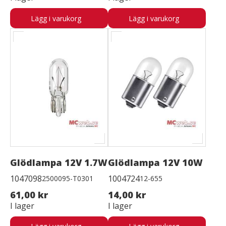
Lägg i varukorg
Lägg i varukorg
Glödlampa 12V 1.7W
Glödlampa 12V 10W
1047098
1004724
2500095-T0301
12-655
61,00 kr
14,00 kr
I lager
I lager