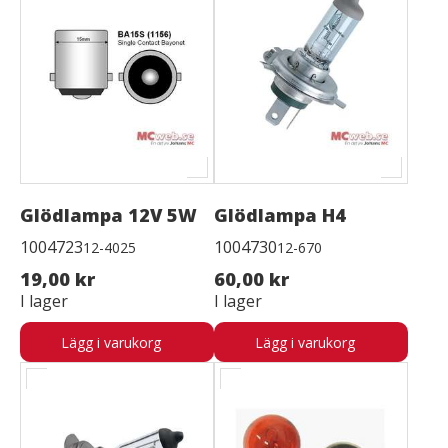
Glödlampa 12V 5W
Glödlampa H4
1004723
1004730
12-4025
12-670
19,00 kr
60,00 kr
I lager
I lager
Lägg i varukorg
Lägg i varukorg