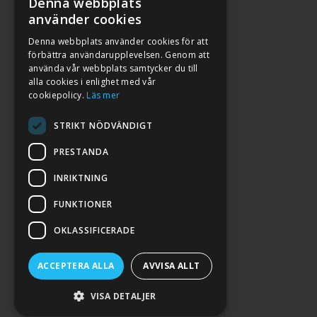
Denna webbplats
använder cookies
Denna webbplats använder cookies för att
förbättra användarupplevelsen. Genom att
använda vår webbplats samtycker du till
alla cookies i enlighet med vår
cookiepolicy.
Läs mer
STRIKT NÖDVÄNDIGT
PRESTANDA
INRIKTNING
2026. ALL RIGHTS RESERVED.
FUNKTIONER
POWERED BY EMPORI CMS
OKLASSIFICERADE
ACCEPTERA ALLA
AVVISA ALLT
VISA DETALJER