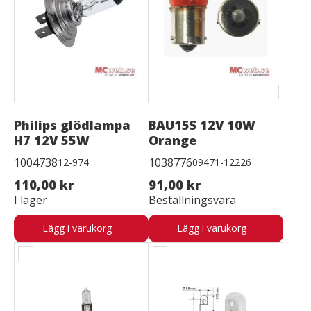
Philips glödlampa
BAU15S 12V 10W
H7 12V 55W
Orange
1004738
1038776
12-974
09471-12226
110,00 kr
91,00 kr
I lager
Beställningsvara
Lägg i varukorg
Lägg i varukorg