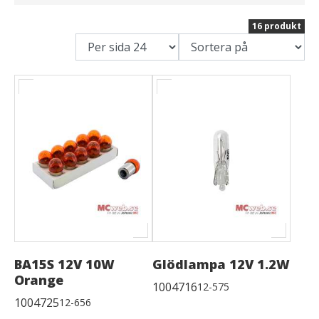
16 produkt
BA15S 12V 10W
Glödlampa 12V 1.2W
Orange
1004716
12-575
1004725
12-656