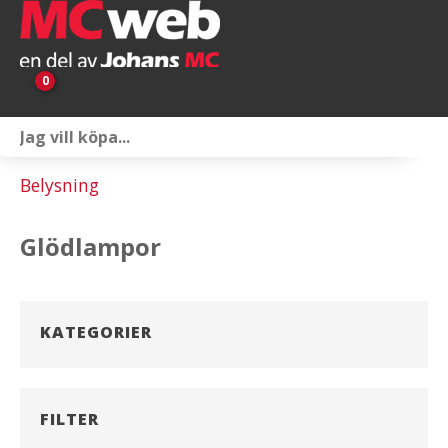
0
Personlig utrustning
Belysning
Servicepaket
Glödlampor
Reservdelar & tillbehör
Universaltillbehör
KATEGORIER
Merchandise
Outlet
FILTER
Om oss