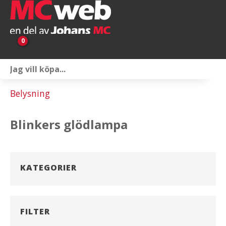
0
Personlig utrustning
Belysning
Servicepaket
Blinkers glödlampa
Reservdelar & tillbehör
Universaltillbehör
KATEGORIER
Merchandise
Outlet
FILTER
Om oss