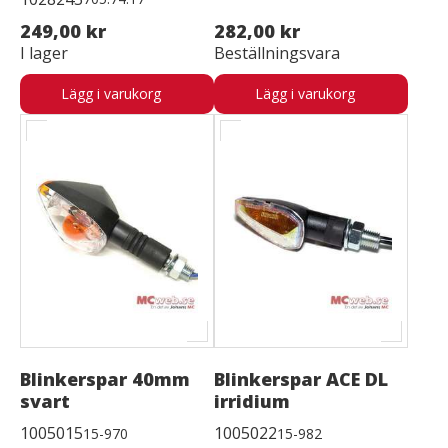
249,00 kr
282,00 kr
I lager
Beställningsvara
Lägg i varukorg
Lägg i varukorg
Blinkerspar 40mm
Blinkerspar ACE DL
svart
irridium
1005015
1005022
15-970
15-982