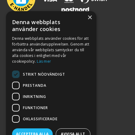
×
Denna webbplats
använder cookies
Denna webbplats använder cookies för att
förbättra användarupplevelsen. Genom att
använda vår webbplats samtycker du till
alla cookies i enlighet med vår
cookiepolicy.
Läs mer
STRIKT NÖDVÄNDIGT
PRESTANDA
INRIKTNING
2026. ALL RIGHTS RESERVED.
FUNKTIONER
POWERED BY EMPORI CMS
OKLASSIFICERADE
ACCEPTERA ALLA
AVVISA ALLT