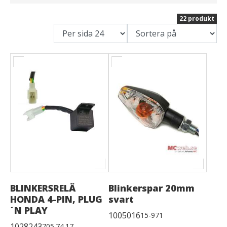
22 produkt
BLINKERSRELÄ
Blinkerspar 20mm
HONDA 4-PIN, PLUG
svart
´N PLAY
1005016
15-971
1028243
705.74.17