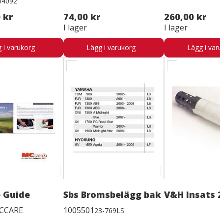
04092
 kr
74,00 kr
260,00 kr
I lager
I lager
 i varukorg
Lägg i varukorg
Lägg i var
 Guide
Sbs Bromsbelägg bak
V&H Insats 
CCARE
1005501
23-769LS