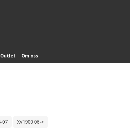
Outlet
Om oss
4-07
XV1900 06->