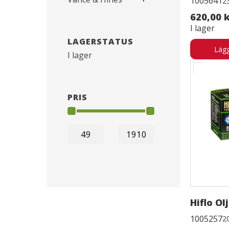
1005641
2
620,00 
I lager
LAGERSTATUS
Lägg
I lager
PRIS
Hiflo Ol
1005257
2