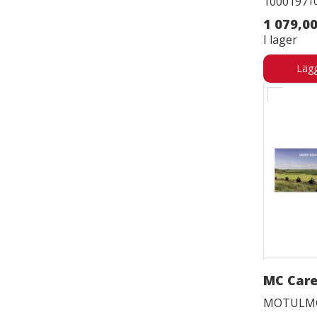
1000197
1
1 079,00
I lager
Lägg
MC Care
MOTULM