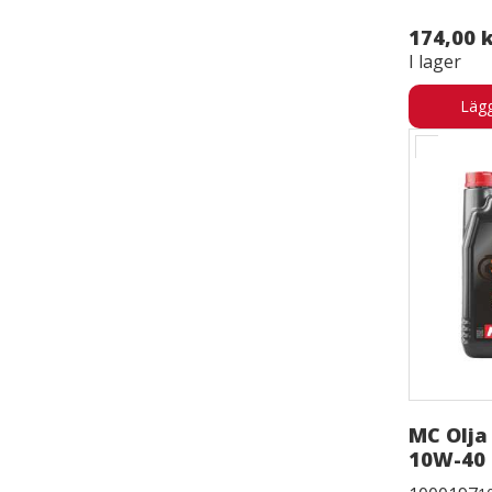
174,00 
I lager
Lägg
MC Olja
10W-40 