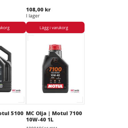
108,00 kr
I lager
ukorg
Lägg i varukorg
otul 5100
MC Olja | Motul 7100
10W-40 1L