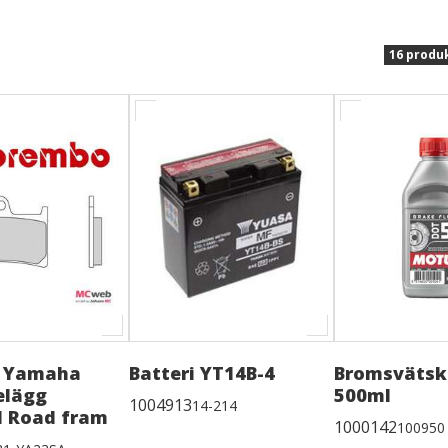
16 produ
 Yamaha
Batteri YT14B-4
Bromsvätsk
elägg
500ml
1004913
14-214
d Road fram
1000142
100950