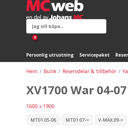
0
Personlig utrustning
Servicepaket
Reser
Hem
Butik
Reservdelar & tillbehör
Y
XV1700 War 04-07
1600 » 1900
MT01 05-06
MT01 07->
V-MAX 09->