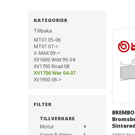
KATEGORIER
Tillbaka
MT01 05-06
MT01 07->
V-MAX 09->
XV1600 Wild 99-04
XV1700 Road 08
XV1700 War 04-07
XV1900 06->
FILTER
BREMBO
TILLVERKARE
Bromsb
Sintere
Motul
4
Vance & Hines
1