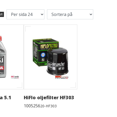
kt
a 5.1
HiFlo oljefilter HF303
1005256
20-HF303