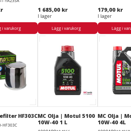
31-YA23SA
kr
1 685,00 kr
179,00 kr
I lager
I lager
 i varukorg
Lägg i varukorg
Lägg i var
jefilter HF303C
MC Olja | Motul 5100
MC Olja | M
10W-40 1 L
10W-40 4L
0-HF303C