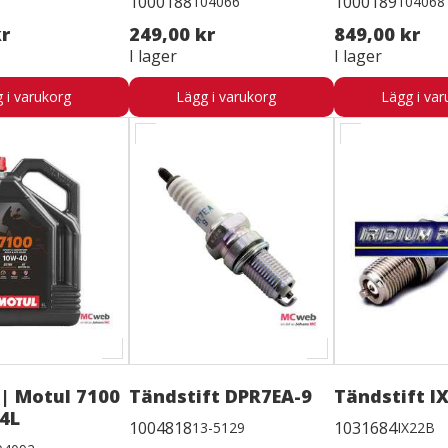
1000188
1000189
104066
104068
kr
249,00 kr
849,00 kr
I lager
I lager
 i varukorg
Lägg i varukorg
Lägg i var
 | Motul 7100
Tändstift DPR7EA-9
Tändstift I
4L
1004818
1031684
13-5129
IX22B