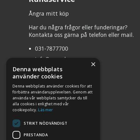
Ångra mitt köp
Har du några frågor eller funderingar?
Kontakta oss gärna på telefon eller mail.
031-7877700
info@mcweb.se
×
Denna webbplats
Mån-Tor 10.00-17.00
använder cookies
Fre 10.00-17.00
Denna webbplats använder cookies för att
förbättra användarupplevelsen. Genom att
Org.nr 556232-8483
använda vår webbplats samtycker du till
alla cookies i enlighet med vår
cookiepolicy.
Läs mer
STRIKT NÖDVÄNDIGT
PRESTANDA