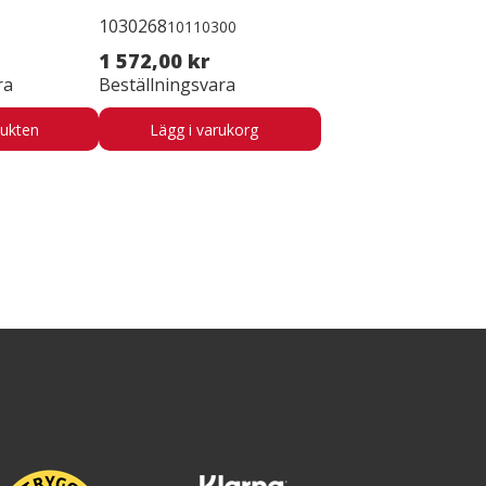
1030268
10110300
1 572,00 kr
ra
Beställningsvara
dukten
Lägg i varukorg