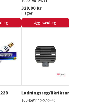
1000196
104091
329,00 kr
I lager
ukorg
Lägg i varukorg
X22B
Ladningsreg/likriktare
1004691
110-07-0440