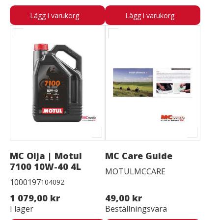
Lägg i varukorg
Lägg i varukorg
MC Olja | Motul
MC Care Guide
7100 10W-40 4L
MOTULMCCARE
1000197
104092
1 079,00 kr
49,00 kr
I lager
Beställningsvara