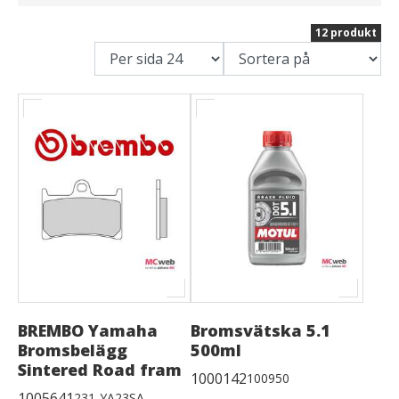
12 produkt
BREMBO Yamaha
Bromsvätska 5.1
Bromsbelägg
500ml
Sintered Road fram
1000142
100950
1005641
231-YA23SA