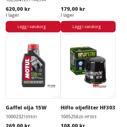
620,00 kr
179,00 kr
I lager
I lager
Lägg i varukorg
Lägg i varukorg
Gaffel olja 15W
HiFlo oljefilter HF303
1000232
1005256
105931
20-HF303
269,00 kr
108,00 kr