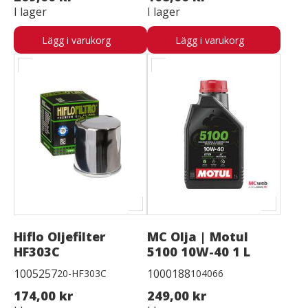
I lager
I lager
Lägg i varukorg
Lägg i varukorg
Hiflo Oljefilter
MC Olja | Motul
HF303C
5100 10W-40 1 L
1005257
1000188
20-HF303C
104066
174,00 kr
249,00 kr