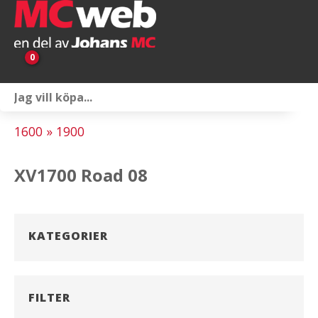
0
Personlig utrustning
1600 » 1900
Servicepaket
XV1700 Road 08
Reservdelar & tillbehör
Universaltillbehör
KATEGORIER
Merchandise
Outlet
FILTER
Om oss