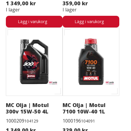
1 349,00 kr
359,00 kr
I lager
I lager
Lägg i varukorg
Lägg i varukorg
MC Olja | Motul
MC Olja | Motul
300v 15W-50 4L
7100 10W-40 1L
1000209
1000196
104129
104091
1 349,00 kr
329,00 kr