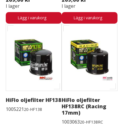
I lager
I lager
Lägg i varukorg
Lägg i varukorg
HiFlo oljefilter HF138
HiFlo oljefilter
HF138RC (Racing
1005221
20-HF138
17mm)
1003063
20-HF138RC