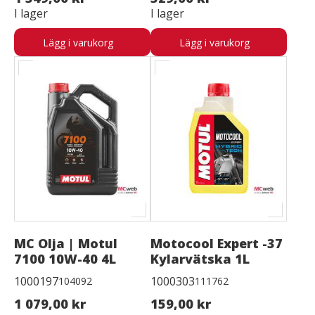
I lager
I lager
Lägg i varukorg
Lägg i varukorg
MC Olja | Motul
Motocool Expert -37
7100 10W-40 4L
Kylarvätska 1L
1000197
1000303
104092
111762
1 079,00 kr
159,00 kr