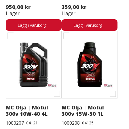
950,00 kr
359,00 kr
I lager
I lager
Lägg i varukorg
Lägg i varukorg
MC Olja | Motul
MC Olja | Motul
300v 10W-40 4L
300v 15W-50 1L
1000207
1000208
104121
104125