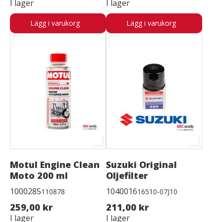
I lager
I lager
Lägg i varukorg
Lägg i varukorg
Motul Engine Clean
Suzuki Original
Moto 200 ml
Oljefilter
1000285
1040016
110878
16510-07J10
259,00 kr
211,00 kr
I lager
I lager