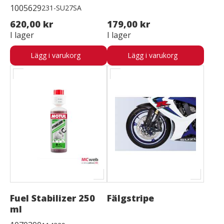
1005629
231-SU27SA
620,00 kr
179,00 kr
I lager
I lager
Lägg i varukorg
Lägg i varukorg
Fuel Stabilizer 250
Fälgstripe
ml