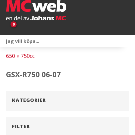
0
Personlig utrustning
650 » 750cc
Servicepaket
GSX-R750 06-07
Reservdelar & tillbehör
Universaltillbehör
KATEGORIER
Merchandise
Outlet
FILTER
Om oss