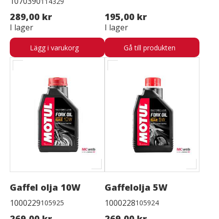
1070390
114329
289,00 kr
195,00 kr
I lager
I lager
Lägg i varukorg
Gå till produkten
Gaffel olja 10W
Gaffelolja 5W
1000229
1000228
105925
105924
269,00 kr
269,00 kr