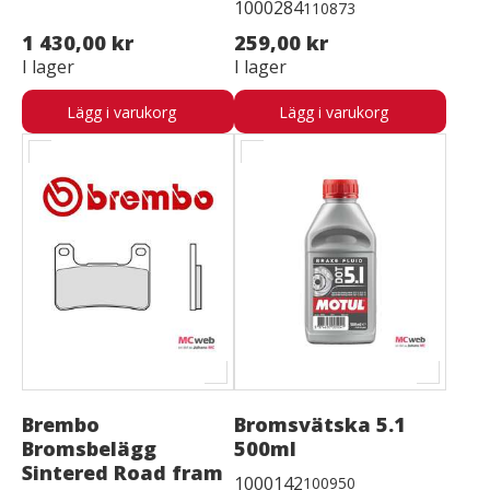
1000284
110873
1 430,00 kr
259,00 kr
I lager
I lager
Lägg i varukorg
Lägg i varukorg
Brembo
Bromsvätska 5.1
Bromsbelägg
500ml
Sintered Road fram
1000142
100950