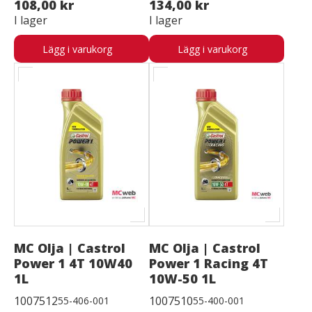
108,00 kr
134,00 kr
I lager
I lager
Lägg i varukorg
Lägg i varukorg
MC Olja | Castrol
MC Olja | Castrol
Power 1 4T 10W40
Power 1 Racing 4T
1L
10W-50 1L
1007512
1007510
55-406-001
55-400-001