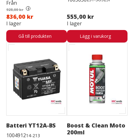
Från
i
928,00 kr
836,00 kr
555,00 kr
I lager
I lager
Gå till produkten
Lägg i varukorg
Batteri YT12A-BS
Boost & Clean Moto
200ml
1004912
14-213