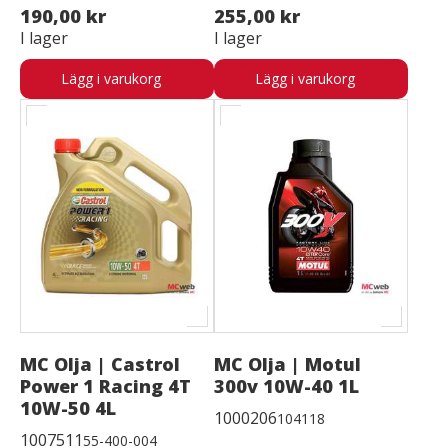
190,00 kr
255,00 kr
I lager
I lager
Lägg i varukorg
Lägg i varukorg
MC Olja | Castrol
MC Olja | Motul
Power 1 Racing 4T
300v 10W-40 1L
10W-50 4L
1000206
104118
1007511
55-400-004