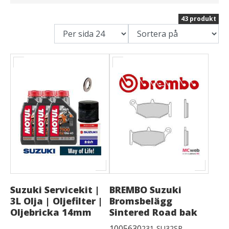
43 produkt
Suzuki Servicekit |
BREMBO Suzuki
3L Olja | Oljefilter |
Bromsbelägg
Oljebricka 14mm
Sintered Road bak
1005630
231-SU32SP