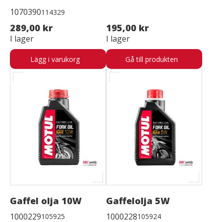
1070390
114329
289,00 kr
195,00 kr
I lager
I lager
Lägg i varukorg
Gå till produkten
Gaffel olja 10W
Gaffelolja 5W
1000229
1000228
105925
105924