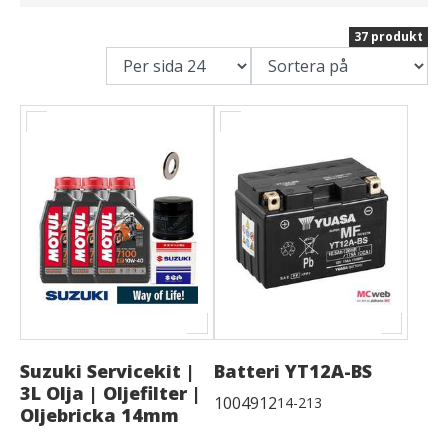
37 produkt
Suzuki Servicekit |
Batteri YT12A-BS
3L Olja | Oljefilter |
1004912
14-213
Oljebricka 14mm