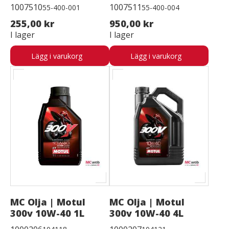
1007510
1007511
55-400-001
55-400-004
255,00 kr
950,00 kr
I lager
I lager
Lägg i varukorg
Lägg i varukorg
MC Olja | Motul
MC Olja | Motul
300v 10W-40 1L
300v 10W-40 4L