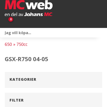
0
Personlig utrustning
650 » 750cc
Servicepaket
GSX-R750 04-05
Reservdelar & tillbehör
Universaltillbehör
KATEGORIER
Merchandise
Outlet
FILTER
Om oss