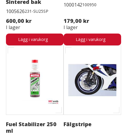
Sintered bak
1000142
100950
1005626
231-SU25SP
600,00 kr
179,00 kr
I lager
I lager
Lägg i varukorg
Lägg i varukorg
Fuel Stabilizer 250
Fälgstripe
ml