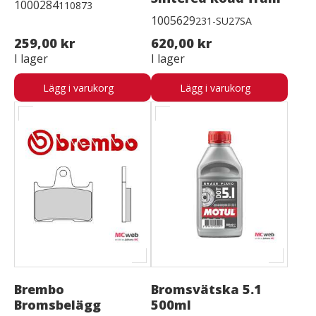
1000284
110873
1005629
231-SU27SA
259,00 kr
620,00 kr
I lager
I lager
Lägg i varukorg
Lägg i varukorg
Brembo
Bromsvätska 5.1
Bromsbelägg
500ml