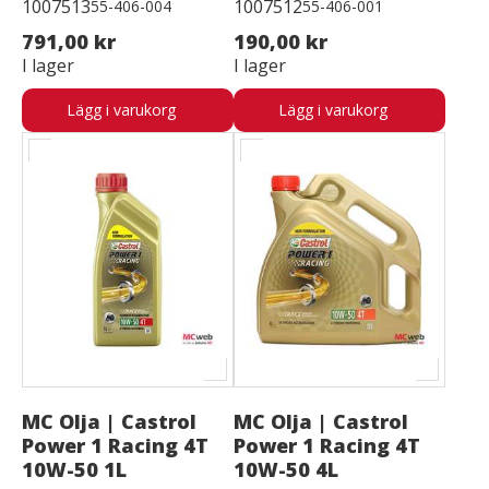
1007513
1007512
55-406-004
55-406-001
791,00 kr
190,00 kr
I lager
I lager
Lägg i varukorg
Lägg i varukorg
MC Olja | Castrol
MC Olja | Castrol
Power 1 Racing 4T
Power 1 Racing 4T
10W-50 1L
10W-50 4L