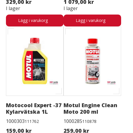
329,00 kr
1 079,00 kr
I lager
I lager
Lägg i varukorg
Lägg i varukorg
Motocool Expert -37
Motul Engine Clean
Kylarvätska 1L
Moto 200 ml
1000303
1000285
111762
110878
159,00 kr
259,00 kr