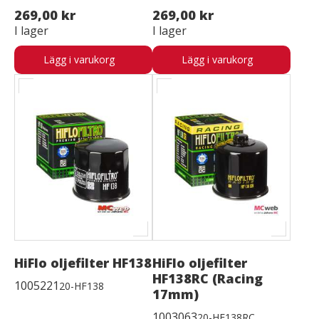
269,00 kr
269,00 kr
I lager
I lager
Lägg i varukorg
Lägg i varukorg
HiFlo oljefilter HF138
HiFlo oljefilter
HF138RC (Racing
1005221
20-HF138
17mm)
1003063
20-HF138RC