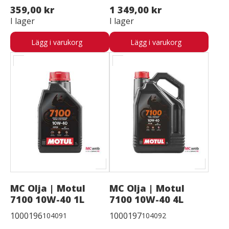
359,00 kr
1 349,00 kr
I lager
I lager
Lägg i varukorg
Lägg i varukorg
MC Olja | Motul
MC Olja | Motul
7100 10W-40 1L
7100 10W-40 4L
1000196
1000197
104091
104092