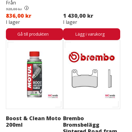
Från
i
928,00 kr
836,00 kr
1 430,00 kr
I lager
I lager
Gå till produkten
Lägg i varukorg
Boost & Clean Moto
Brembo
200ml
Bromsbelägg
Sintered Road fram