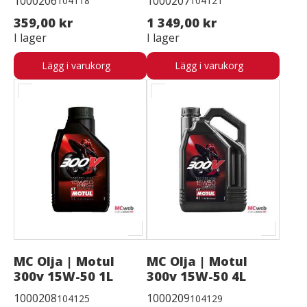
1000206
1000207
104118
104121
359,00 kr
1 349,00 kr
I lager
I lager
Lägg i varukorg
Lägg i varukorg
MC Olja | Motul
MC Olja | Motul
300v 15W-50 1L
300v 15W-50 4L
1000208
1000209
104125
104129