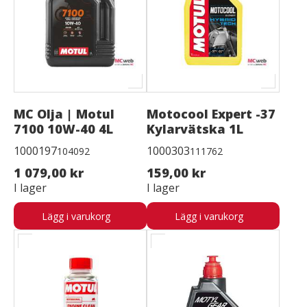
MC Olja | Motul
Motocool Expert -37
7100 10W-40 4L
Kylarvätska 1L
1000197
1000303
104092
111762
1 079,00 kr
159,00 kr
I lager
I lager
Lägg i varukorg
Lägg i varukorg