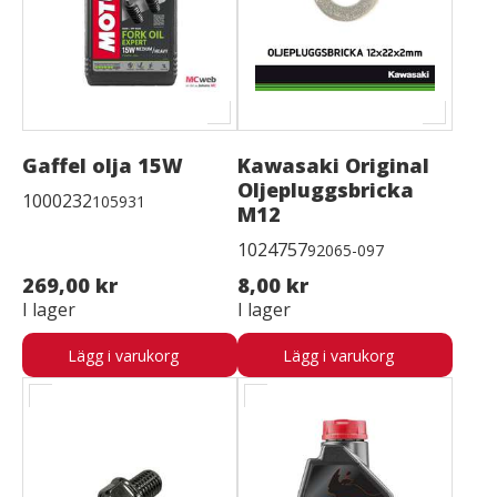
Gaffel olja 15W
Kawasaki Original
Oljepluggsbricka
1000232
105931
M12
1024757
92065-097
269,00 kr
8,00 kr
I lager
I lager
Lägg i varukorg
Lägg i varukorg