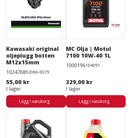
Kawasaki original
MC Olja | Motul
oljeplugg botten
7100 10W-40 1L
M12x15mm
1000196
104091
1024768
92066-0079
55,00 kr
329,00 kr
I lager
I lager
Lägg i varukorg
Lägg i varukorg