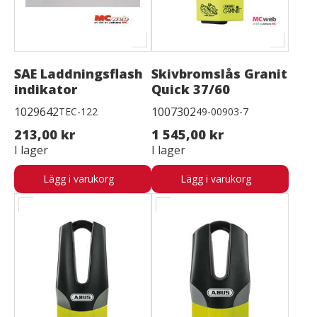
SAE Laddningsflash
Skivbromslås Granit
indikator
Quick 37/60
1029642
1007302
TEC-122
49-00903-7
213,00 kr
1 545,00 kr
I lager
I lager
Lägg i varukorg
Lägg i varukorg