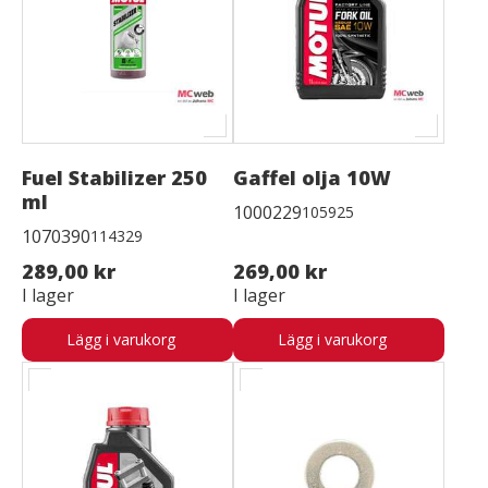
Fuel Stabilizer 250
Gaffel olja 10W
ml
1000229
105925
1070390
114329
289,00 kr
269,00 kr
I lager
I lager
Lägg i varukorg
Lägg i varukorg