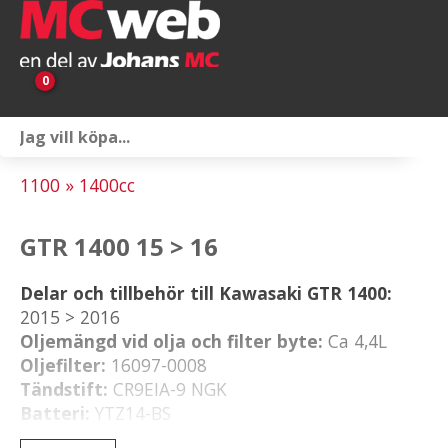
0
Personlig utrustning
1100 » 1400cc
Servicepaket
GTR 1400 15 > 16
Reservdelar & tillbehör
Delar och tillbehör till Kawasaki GTR 1400:
Universaltillbehör
2015 > 2016
Oljemängd vid olja och filter byte:
Ca 4,4L
Merchandise
Oljefilter:
16097-0008
Tändstift:
CR9EIA-9 NGK
Outlet
Batteri:
YTZ14-BS
Luftfilter:
11013-0014
Om oss