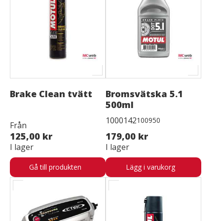
Brake Clean tvätt
Bromsvätska 5.1
500ml
1000142
100950
Från
125,00 kr
179,00 kr
I lager
I lager
Gå till produkten
Lägg i varukorg