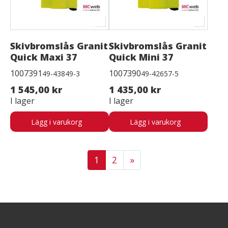
Skivbromslås Granit
Skivbromslås Granit
Quick Maxi 37
Quick Mini 37
1007391
1007390
49-43849-3
49-42657-5
1 545,00 kr
1 435,00 kr
I lager
I lager
Lägg i varukorg
Lägg i varukorg
1
2
»