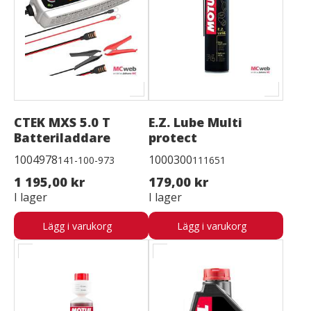
CTEK MXS 5.0 T
E.Z. Lube Multi
Batteriladdare
protect
1004978
1000300
141-100-973
111651
1 195,00 kr
179,00 kr
I lager
I lager
Lägg i varukorg
Lägg i varukorg