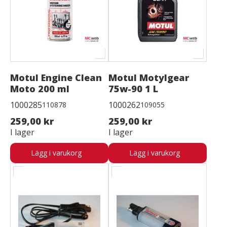
Motul Engine Clean
Motul Motylgear
Moto 200 ml
75w-90 1 L
1000285
1000262
110878
109055
259,00 kr
259,00 kr
I lager
I lager
Lägg i varukorg
Lägg i varukorg