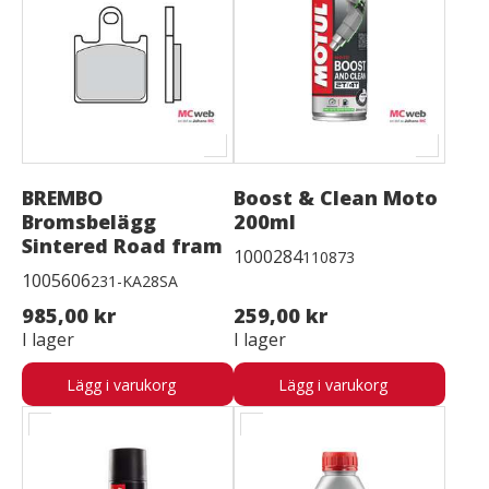
BREMBO
Boost & Clean Moto
Bromsbelägg
200ml
Sintered Road fram
1000284
110873
1005606
231-KA28SA
985,00 kr
259,00 kr
I lager
I lager
Lägg i varukorg
Lägg i varukorg