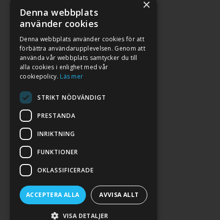
×
Denna webbplats
använder cookies
Denna webbplats använder cookies för att
förbättra användarupplevelsen. Genom att
använda vår webbplats samtycker du till
alla cookies i enlighet med vår
cookiepolicy.
Läs mer
STRIKT NÖDVÄNDIGT
PRESTANDA
INRIKTNING
2026. ALL RIGHTS RESERVED.
FUNKTIONER
POWERED BY EMPORI CMS
OKLASSIFICERADE
ACCEPTERA ALLA
AVVISA ALLT
VISA DETALJER