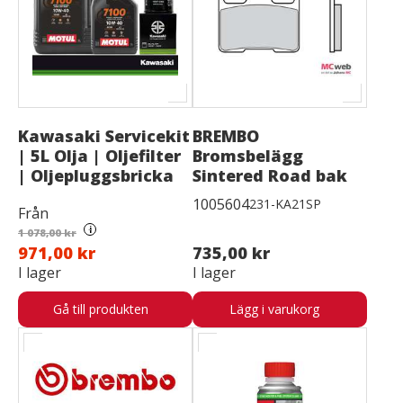
Kawasaki Servicekit
BREMBO
| 5L Olja | Oljefilter
Bromsbelägg
| Oljepluggsbricka
Sintered Road bak
1005604
231-KA21SP
Från
i
1 078,00 kr
971,00 kr
735,00 kr
I lager
I lager
Gå till produkten
Lägg i varukorg