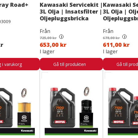
ray Road+
Kawasaki Servicekit |
Kawasaki Se
3L Olja | Insatsfilter |
3L Olja | Olj
Oljepluggsbricka
Oljepluggsb
03009
Från
Från
i
i
725,00 kr
678,00 kr
kr
653,00 kr
611,00 kr
I lager
I lager
 i varukorg
Gå till produkten
Gå till pro