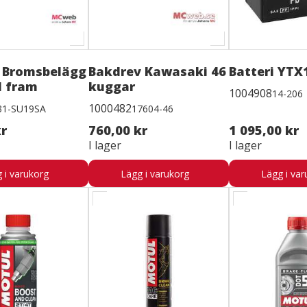
 Bromsbelägg
Bakdrev Kawasaki 46
Batteri YTX
d fram
kuggar
1004908
14-206
1000482
31-SU19SA
17604-46
kr
760,00 kr
1 095,00 kr
I lager
I lager
 i varukorg
Lägg i varukorg
Lägg i var