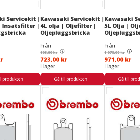
i Servicekit |
Kawasaki Servicekit |
Kawasaki Se
| Insatsfilter |
4L olja | Oljefilter |
5L Olja | Olj
ggsbricka
Oljepluggsbricka
Oljepluggsb
Från
Från
i
i
803,00 kr
1 078,00 kr
kr
723,00 kr
971,00 kr
I lager
I lager
ll produkten
Gå till produkten
Gå till pro