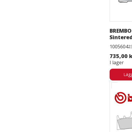
Scorpion
1
Tomtom
1
BREMBO
Sintere
1005604
2
735,00 
I lager
Lägg