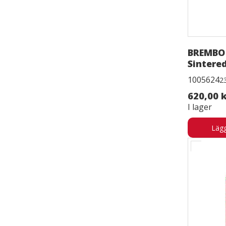
BREMBO
Sintere
1005624
2
620,00 
I lager
Lägg