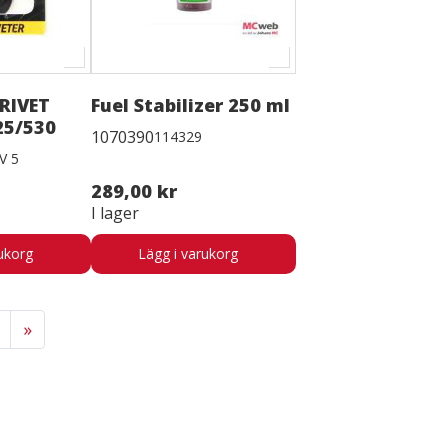
RIVET
Fuel Stabilizer 250 ml
25/530
1070390
114329
V 5
289,00 kr
I lager
ukorg
Lägg i varukorg
»