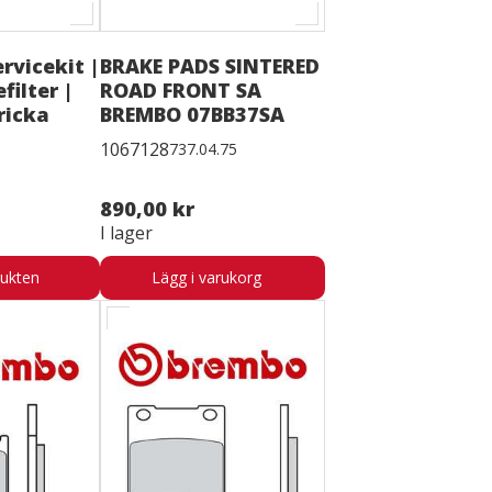
rvicekit |
BRAKE PADS SINTERED
efilter |
ROAD FRONT SA
ricka
BREMBO 07BB37SA
1067128
737.04.75
890,00 kr
I lager
dukten
Lägg i varukorg