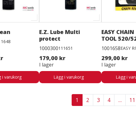
lean
E.Z. Lube Multi
EASY CHAIN 
protect
TOOL 520/5
11648
1000300
1001658
111651
EASY RI
kr
179,00 kr
299,00 kr
I lager
I lager
 i varukorg
Lägg i varukorg
Lägg i var
1
2
3
4
...
11