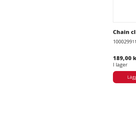
Chain c
1000299
1
189,00 
I lager
Lägg