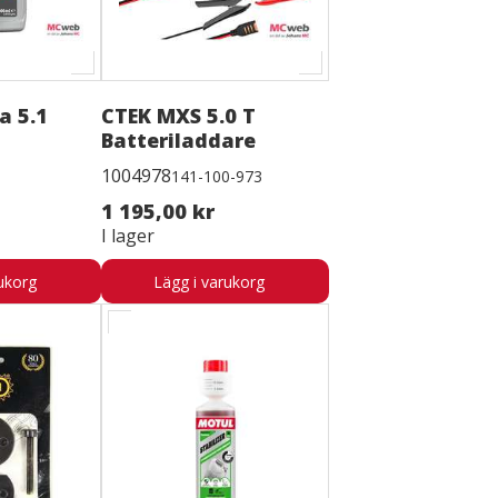
a 5.1
CTEK MXS 5.0 T
Batteriladdare
1004978
141-100-973
1 195,00 kr
I lager
ukorg
Lägg i varukorg