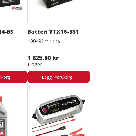
14-BS
Batteri YTX16-BS1
1004914
14-215
1 825,00 kr
I lager
ukorg
Lägg i varukorg