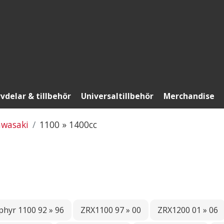
vdelar & tillbehör
Universaltillbehör
Merchandise
wasaki
1100 » 1400cc
phyr 1100 92 » 96
ZRX1100 97 » 00
ZRX1200 01 » 06