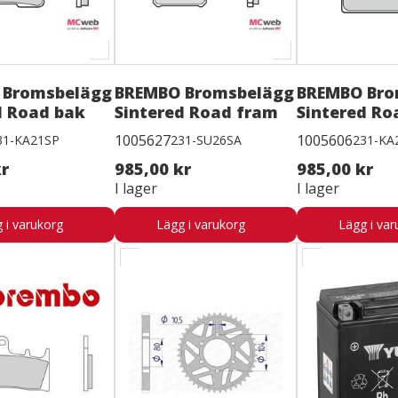
 Bromsbelägg
BREMBO Bromsbelägg
BREMBO Bro
d Road bak
Sintered Road fram
Sintered Ro
1005627
1005606
31-KA21SP
231-SU26SA
231-KA
kr
985,00 kr
985,00 kr
I lager
I lager
 i varukorg
Lägg i varukorg
Lägg i var