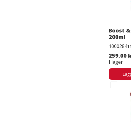
Boost &
200ml
1000284
1
259,00 
I lager
Lägg