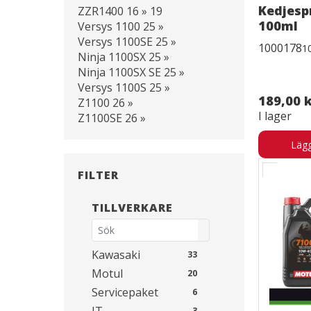
Kedjesp
ZZR1400 16 » 19
100ml
Versys 1100 25 »
Versys 1100SE 25 »
1000178
1
Ninja 1100SX 25 »
Ninja 1100SX SE 25 »
Versys 1100S 25 »
189,00 
Z1100 26 »
I lager
Z1100SE 26 »
Lägg
FILTER
TILLVERKARE
Kawasaki
33
Motul
20
Servicepaket
6
3