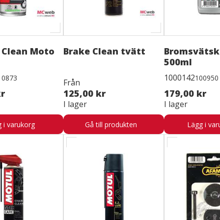
 Clean Moto
Brake Clean tvätt
Bromsvätsk
500ml
1000142
10873
100950
Från
kr
125,00 kr
179,00 kr
I lager
I lager
 i varukorg
Gå till produkten
Lägg i var