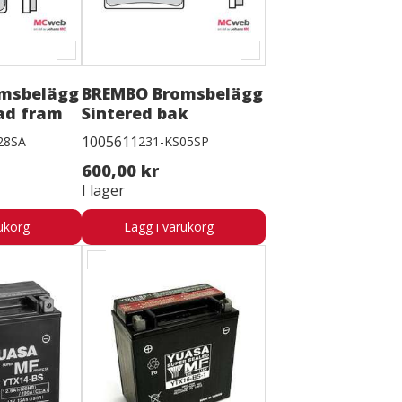
msbelägg
BREMBO Bromsbelägg
ad fram
Sintered bak
1005611
28SA
231-KS05SP
600,00 kr
I lager
ukorg
Lägg i varukorg