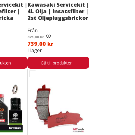
rvicekit |
Kawasaki Servicekit |
efilter |
4L Olja | Insatsfilter |
ricka
2st Oljepluggsbrickor
Från
i
821,00 kr
739,00 kr
I lager
dukten
Gå till produkten