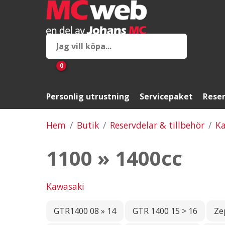
0
Personlig utrustning
Servicepaket
Reser
Hem
Butik
Reservdelar & tillbehör
Ka
1100 » 1400cc
Kawasaki
GTR1400 08 » 14
GTR 1400 15 > 16
Ze