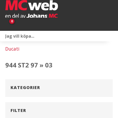
0
Personlig utrustning
Ducati
Servicepaket
944 ST2 97 » 03
Reservdelar & tillbehör
Universaltillbehör
KATEGORIER
Merchandise
Outlet
FILTER
Om oss