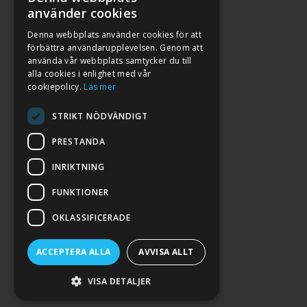
använder cookies
Denna webbplats använder cookies för att
förbättra användarupplevelsen. Genom att
använda vår webbplats samtycker du till
alla cookies i enlighet med vår
cookiepolicy.
Läs mer
STRIKT NÖDVÄNDIGT
PRESTANDA
INRIKTNING
2026. ALL RIGHTS RESERVED.
FUNKTIONER
POWERED BY EMPORI CMS
OKLASSIFICERADE
ACCEPTERA ALLA
AVVISA ALLT
VISA DETALJER