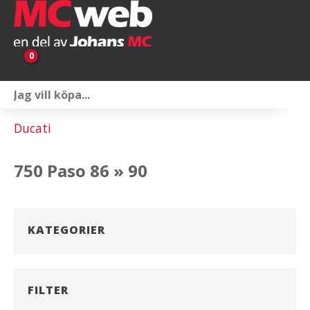
0
Personlig utrustning
Ducati
Servicepaket
750 Paso 86 » 90
Reservdelar & tillbehör
Universaltillbehör
KATEGORIER
Merchandise
Outlet
FILTER
Om oss