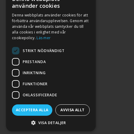
använder cookies
Denna webbplats använder cookies för att
förbättra användarupplevelsen. Genom att
använda vår webbplats samtycker du till
alla cookies i enlighet med vår
cookiepolicy.
Läs mer
STRIKT NÖDVÄNDIGT
PRESTANDA
INRIKTNING
2026. ALL RIGHTS RESERVED.
FUNKTIONER
POWERED BY EMPORI CMS
OKLASSIFICERADE
ACCEPTERA ALLA
AVVISA ALLT
VISA DETALJER