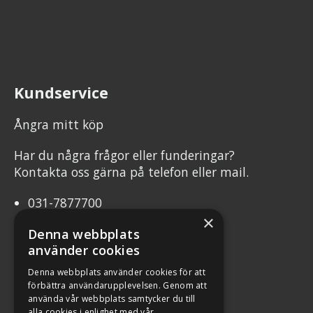
Kundservice
Ångra mitt köp
Har du några frågor eller funderingar?
Kontakta oss gärna på telefon eller mail.
031-7877700
×
info@mcweb.se
Denna webbplats
använder cookies
Mån-Tor 10.00-17.00
Denna webbplats använder cookies för att
Fre 10.00-17.00
förbättra användarupplevelsen. Genom att
använda vår webbplats samtycker du till
Org.nr 556232-8483
alla cookies i enlighet med vår