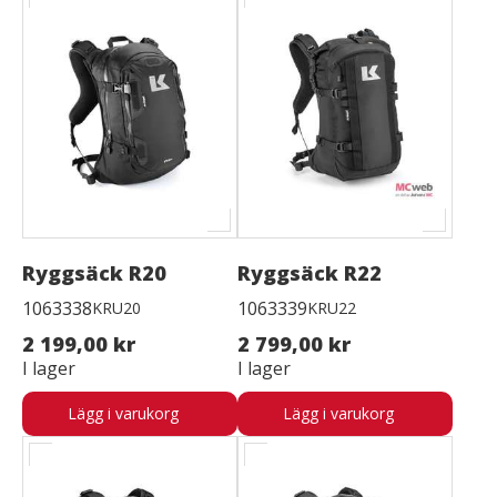
Ryggsäck R20
Ryggsäck R22
1063338
1063339
KRU20
KRU22
2 199,00 kr
2 799,00 kr
I lager
I lager
Lägg i varukorg
Lägg i varukorg