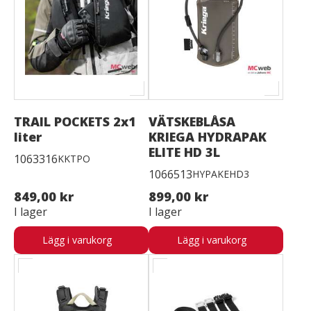
TRAIL POCKETS 2x1
VÄTSKEBLÅSA
liter
KRIEGA HYDRAPAK
ELITE HD 3L
1063316
KKTPO
1066513
HYPAKEHD3
849,00 kr
899,00 kr
I lager
I lager
Lägg i varukorg
Lägg i varukorg