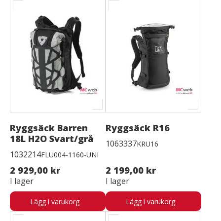
Ryggsäck Barren
Ryggsäck R16
18L H2O Svart/grå
1063337
KRU16
1032214
FLU004-1160-UNI
2 929,00 kr
2 199,00 kr
I lager
I lager
Lägg i varukorg
Lägg i varukorg