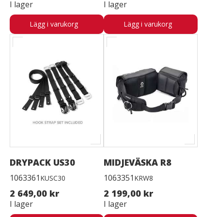
I lager
I lager
Lägg i varukorg
Lägg i varukorg
DRYPACK US30
MIDJEVÄSKA R8
1063361
1063351
KUSC30
KRW8
2 649,00 kr
2 199,00 kr
I lager
I lager