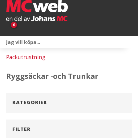
0
Personlig utrustning
Packutrustning
Servicepaket
Ryggsäckar -och Trunkar
Reservdelar & tillbehör
Universaltillbehör
KATEGORIER
Merchandise
Outlet
FILTER
Om oss