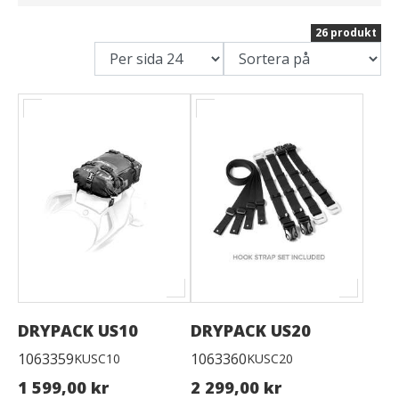
26 produkt
DRYPACK US10
DRYPACK US20
1063359
1063360
KUSC10
KUSC20
1 599,00 kr
2 299,00 kr