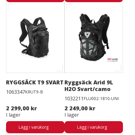
RYGGSÄCK T9 SVART
Ryggsäck Arid 9L
H2O Svart/camo
1063347
KRUT9-B
1032211
FLU002-1810-UNI
2 299,00 kr
2 249,00 kr
I lager
I lager
Lägg i varukorg
Lägg i varukorg