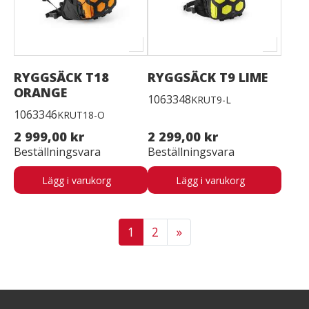
RYGGSÄCK T18
RYGGSÄCK T9 LIME
ORANGE
1063348
KRUT9-L
1063346
KRUT18-O
2 999,00 kr
2 299,00 kr
Beställningsvara
Beställningsvara
Lägg i varukorg
Lägg i varukorg
1
2
»