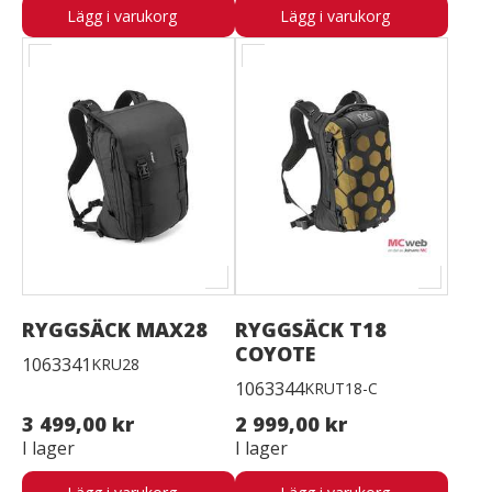
Lägg i varukorg
Lägg i varukorg
RYGGSÄCK MAX28
RYGGSÄCK T18
COYOTE
1063341
KRU28
1063344
KRUT18-C
3 499,00 kr
2 999,00 kr
I lager
I lager