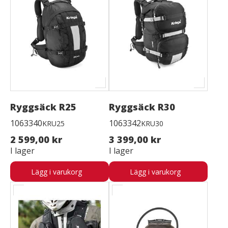
Ryggsäck R25
Ryggsäck R30
1063340
1063342
KRU25
KRU30
2 599,00 kr
3 399,00 kr
I lager
I lager
Lägg i varukorg
Lägg i varukorg