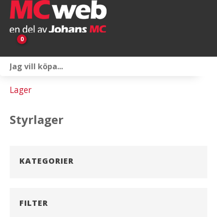
0
Personlig utrustning
Lager
Servicepaket
Styrlager
Reservdelar & tillbehör
Universaltillbehör
KATEGORIER
Merchandise
Outlet
FILTER
Om oss