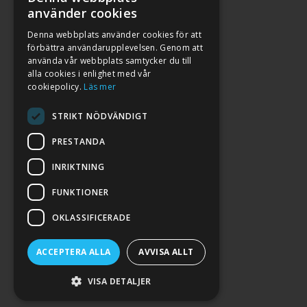
använder cookies
Denna webbplats använder cookies för att
förbättra användarupplevelsen. Genom att
använda vår webbplats samtycker du till
alla cookies i enlighet med vår
cookiepolicy.
Läs mer
STRIKT NÖDVÄNDIGT
PRESTANDA
INRIKTNING
2026. ALL RIGHTS RESERVED.
FUNKTIONER
POWERED BY EMPORI CMS
OKLASSIFICERADE
ACCEPTERA ALLA
AVVISA ALLT
VISA DETALJER