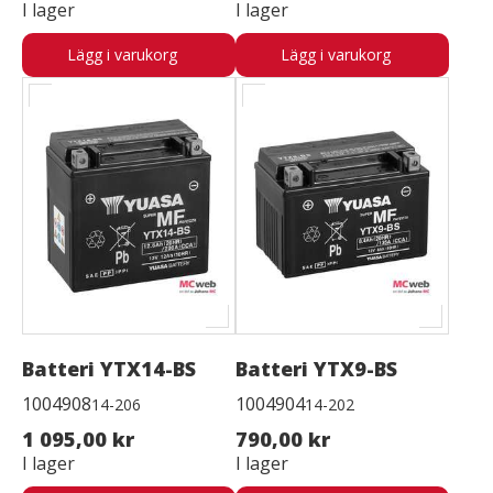
I lager
I lager
Lägg i varukorg
Lägg i varukorg
Batteri YTX14-BS
Batteri YTX9-BS
1004908
1004904
14-206
14-202
1 095,00 kr
790,00 kr
I lager
I lager