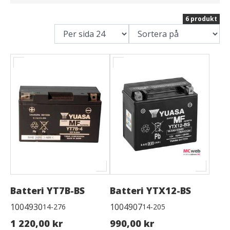
6 produkt
Batteri YT7B-BS
Batteri YTX12-BS
1004930
1004907
14-276
14-205
1 220,00 kr
990,00 kr