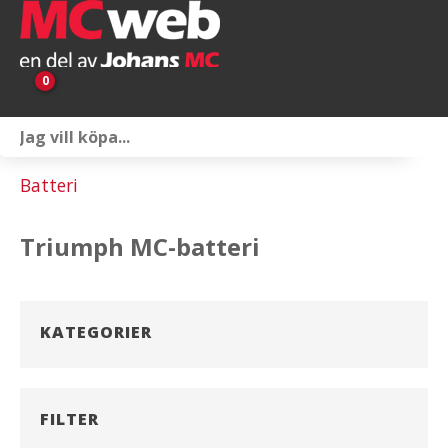
0
Personlig utrustning
Batteri
Servicepaket
Triumph MC-batteri
Reservdelar & tillbehör
Universaltillbehör
KATEGORIER
Merchandise
Outlet
FILTER
Om oss