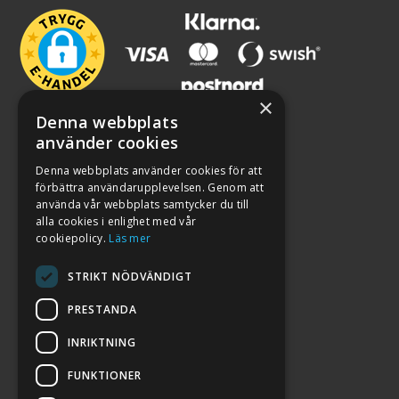
×
Denna webbplats
använder cookies
Denna webbplats använder cookies för att
förbättra användarupplevelsen. Genom att
använda vår webbplats samtycker du till
alla cookies i enlighet med vår
cookiepolicy.
Läs mer
STRIKT NÖDVÄNDIGT
PRESTANDA
INRIKTNING
2026. ALL RIGHTS RESERVED.
FUNKTIONER
POWERED BY EMPORI CMS