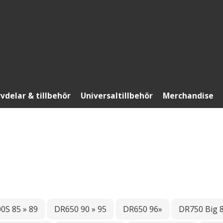
vdelar & tillbehör
Universaltillbehör
Merchandise
0S 85 » 89
DR650 90 » 95
DR650 96»
DR750 Big 8