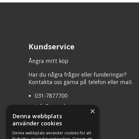
Kundservice
Ångra mitt köp
Har du några frågor eller funderingar?
Kontakta oss gärna på telefon eller mail.
031-7877700
info@mcweb.se
×
Denna webbplats
Mån-Tor 10.00-17.00
använder cookies
Fre 10.00-17.00
Denna webbplats använder cookies för att
förbättra användarupplevelsen. Genom att