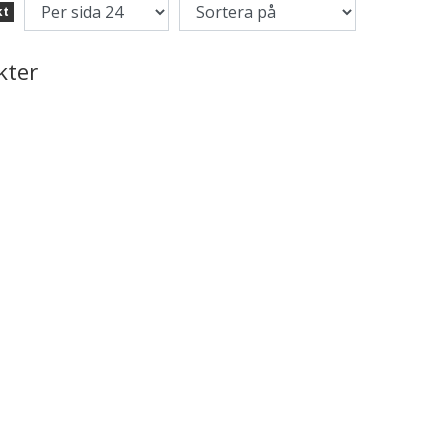
kt
kter