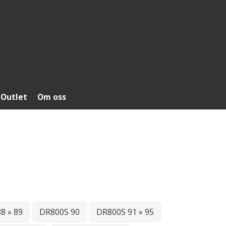
Outlet
Om oss
8 » 89
DR800S 90
DR800S 91 » 95