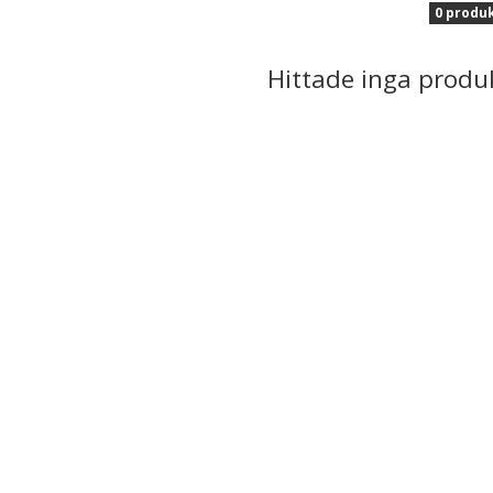
0 produ
Hittade inga produ