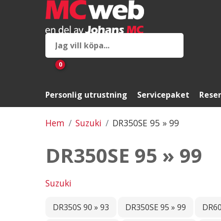
0
Personlig utrustning
Servicepaket
Reser
Hem
Suzuki
DR350SE 95 » 99
DR350SE 95 » 99
Suzuki
DR350S 90 » 93
DR350SE 95 » 99
DR60