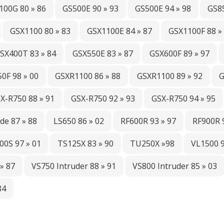
100G 80 » 86
GS500E 90 » 93
GS500E 94 » 98
GS85
GSX1100 80 » 83
GSX1100E 84 » 87
GSX1100F 88 »
SX400T 83 » 84
GSX550E 83 » 87
GSX600F 89 » 97
0F 98 » 00
GSXR1100 86 » 88
GSXR1100 89 » 92
G
X-R750 88 » 91
GSX-R750 92 » 93
GSX-R750 94 » 95
de 87 » 88
LS650 86 » 02
RF600R 93 » 97
RF900R 
00S 97 » 01
TS125X 83 » 90
TU250X »98
VL1500 9
» 87
VS750 Intruder 88 » 91
VS800 Intruder 85 » 03
84