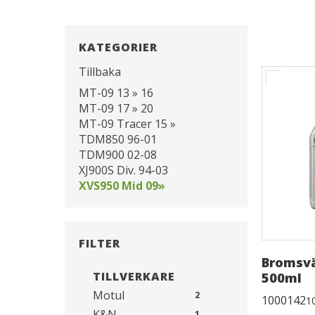
KATEGORIER
Tillbaka
MT-09 13 » 16
MT-09 17 » 20
MT-09 Tracer 15 »
TDM850 96-01
TDM900 02-08
XJ900S Div. 94-03
XVS950 Mid 09»
FILTER
Bromsvä
TILLVERKARE
500ml
Motul
2
1000142
1
K&N
1