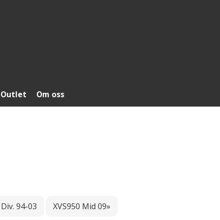
Outlet
Om oss
 Div. 94-03
XVS950 Mid 09»