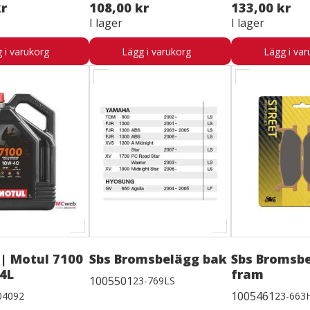
kr
108,00 kr
133,00 kr
I lager
I lager
 i varukorg
Lägg i varukorg
Lägg i var
 | Motul 7100
Sbs Bromsbelägg bak
Sbs Bromsb
4L
fram
1005501
23-769LS
1005461
04092
23-663