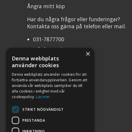
Ångra mitt köp
Har du några frågor eller funderingar?
Kontakta oss gärna på telefon eller mail.
031-7877700
info@mcweb.se
×
Denna webbplats
Mån-Tor 10.00-17.00
använder cookies
Fre 10.00-17.00
Denna webbplats använder cookies för att
förbättra användarupplevelsen. Genom att
Org.nr 556232-8483
använda vår webbplats samtycker du till
alla cookies i enlighet med vår
cookiepolicy.
Läs mer
STRIKT NÖDVÄNDIGT
PRESTANDA
INRIKTNING