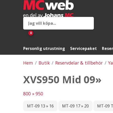
0
Personlig utrustning
Servicepaket
Reser
Hem
Butik
Reservdelar & tillbehör
Y
XVS950 Mid 09»
800 » 950
MT-09 13 » 16
MT-09 17 » 20
MT-09 T