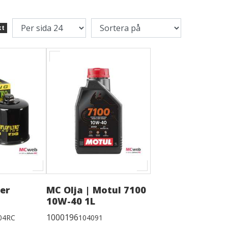
kt
ter
MC Olja | Motul 7100
10W-40 1L
1000196
04RC
104091