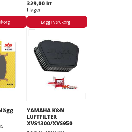
329,00 kr
I lager
ukorg
Lägg i varukorg
elägg
YAMAHA K&N
LUFTFILTER
XVS1300/XVS950
HS