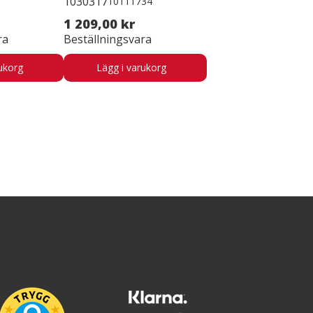
1030317
10111734
1 209,00 kr
ra
Beställningsvara
ukorg
Lägg i varukorg