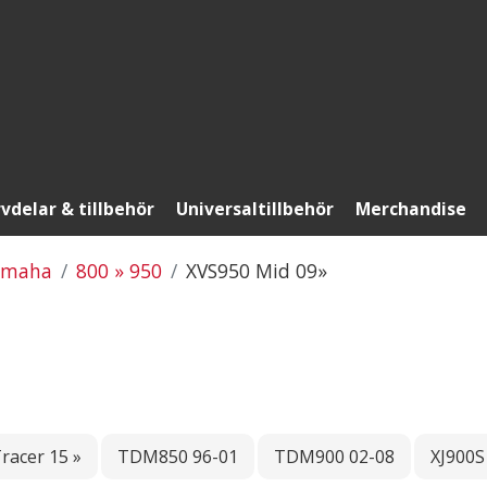
vdelar & tillbehör
Universaltillbehör
Merchandise
amaha
800 » 950
XVS950 Mid 09»
racer 15 »
TDM850 96-01
TDM900 02-08
XJ900S