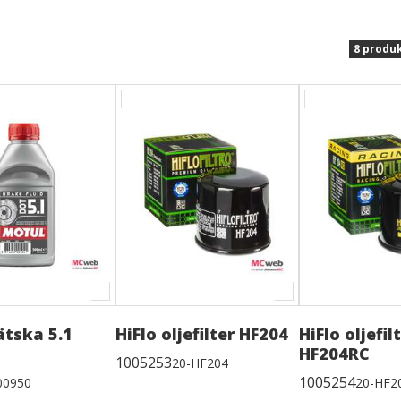
8 produ
tska 5.1
HiFlo oljefilter HF204
HiFlo oljefil
HF204RC
1005253
20-HF204
1005254
00950
20-HF2