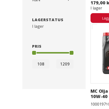
179,00 
I lager
Lägg
LAGERSTATUS
I lager
PRIS
MC Olja
10W-40 
1000197
1