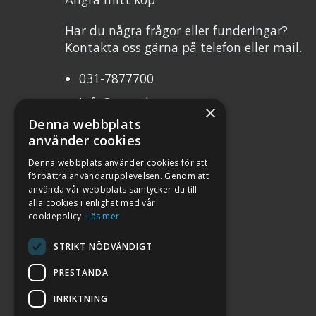
Har du några frågor eller funderingar?
Kontakta oss gärna på telefon eller mail.
031-7877700
info@mcweb.se
×
Denna webbplats
Mån-Tor 10.00-17.00
använder cookies
Fre 10.00-17.00
Denna webbplats använder cookies för att
förbättra användarupplevelsen. Genom att
Org.nr 556232-8483
använda vår webbplats samtycker du till
alla cookies i enlighet med vår
cookiepolicy.
Läs mer
STRIKT NÖDVÄNDIGT
PRESTANDA
INRIKTNING