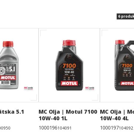
6 produ
tska 5.1
MC Olja | Motul 7100
MC Olja | M
10W-40 1L
10W-40 4L
1000196
1000197
00950
104091
104092