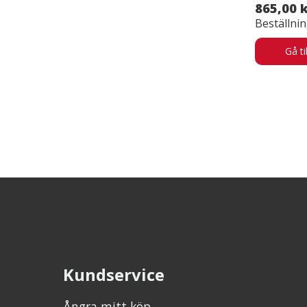
865,00 
Beställni
Gå ti
Kundservice
Ångra mitt köp