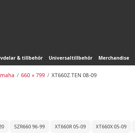
vdelar & tillbehör
Universaltillbehör
Merchandise
amaha
660 » 799
XT660Z.TEN 08-09
20
SZR660 96-99
XT660R 05-09
XT660X 05-09