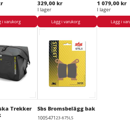
kr
329,00 kr
1 079,00 kr
I lager
I lager
 i varukorg
Lägg i varukorg
Lägg i var
ska Trekker
Sbs Bromsbelägg bak
k
1005471
23-675LS