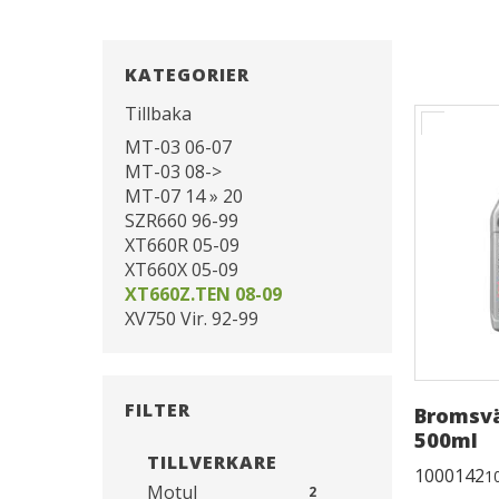
KATEGORIER
Tillbaka
MT-03 06-07
MT-03 08->
MT-07 14 » 20
SZR660 96-99
XT660R 05-09
XT660X 05-09
XT660Z.TEN 08-09
XV750 Vir. 92-99
FILTER
Bromsvä
500ml
TILLVERKARE
1000142
1
Motul
2