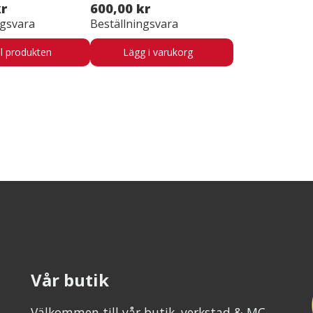
kr
600,00 kr
ngsvara
Beställningsvara
ll produkten
Lägg i varukorg
Vår butik
Välkommen till vår butik, verkstad & MC-