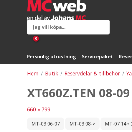
0
Personlig utrustning
Servicepaket
Reser
Hem
Butik
Reservdelar & tillbehör
Y
XT660Z.TEN 08-09
660 » 799
MT-03 06-07
MT-03 08->
MT-07 14 » 