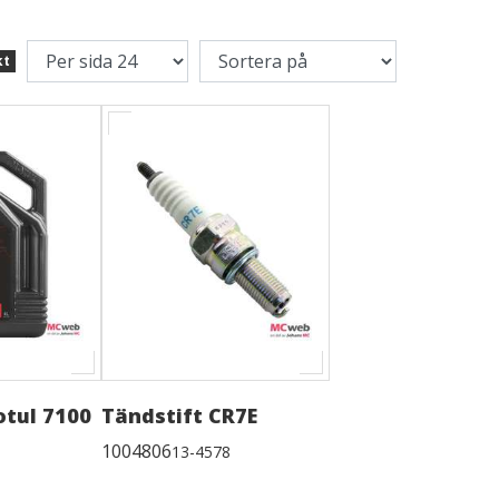
kt
otul 7100
Tändstift CR7E
1004806
13-4578