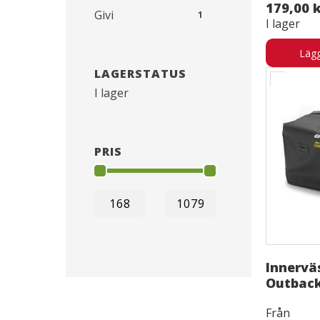
179,00 
Givi
1
I lager
Lägg
LAGERSTATUS
I lager
PRIS
Innervä
Outbac
Från