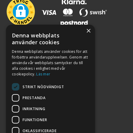
×
Denna webbplats
använder cookies
Denna webbplats använder cookies för att
förbättra användarupplevelsen. Genom att
använda vår webbplats samtycker du till
alla cookies i enlighet med vår
cookiepolicy.
Läs mer
STRIKT NÖDVÄNDIGT
PRESTANDA
INRIKTNING
2026. ALL RIGHTS RESERVED.
FUNKTIONER
POWERED BY EMPORI CMS
OKLASSIFICERADE