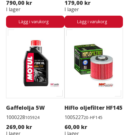
790,00 kr
179,00 kr
I lager
I lager
Lägg i varukorg
Lägg i varukorg
Gaffelolja 5W
HiFlo oljefilter HF145
1000228
1005227
105924
20-HF145
269,00 kr
60,00 kr
I lager
I lager