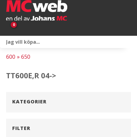
0
Personlig utrustning
600 » 650
Servicepaket
TT600E,R 04->
Reservdelar & tillbehör
Universaltillbehör
KATEGORIER
Merchandise
Outlet
FILTER
Om oss