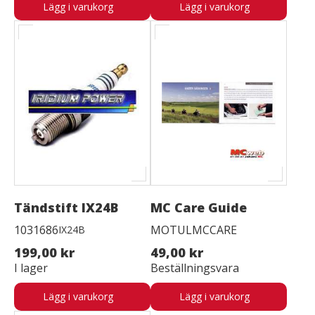
Lägg i varukorg
Lägg i varukorg
Tändstift IX24B
MC Care Guide
1031686
MOTULMCCARE
IX24B
199,00 kr
49,00 kr
I lager
Beställningsvara
Lägg i varukorg
Lägg i varukorg