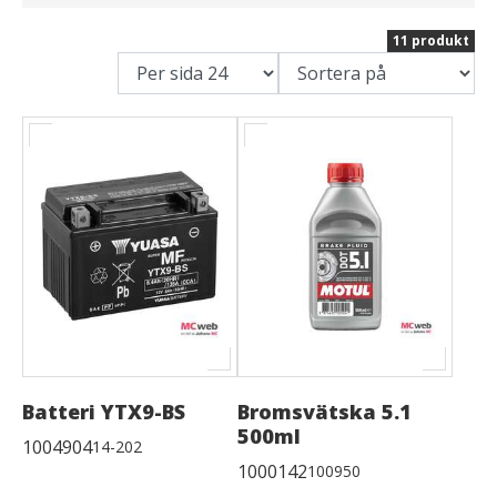
11 produkt
Batteri YTX9-BS
Bromsvätska 5.1
500ml
1004904
14-202
1000142
100950