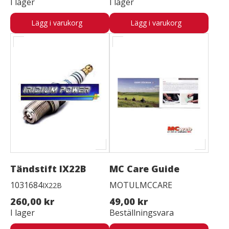
I lager
I lager
Lägg i varukorg
Lägg i varukorg
Tändstift IX22B
MC Care Guide
1031684
MOTULMCCARE
IX22B
260,00 kr
49,00 kr
I lager
Beställningsvara