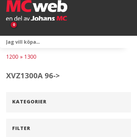
0
Personlig utrustning
1200 » 1300
Servicepaket
XVZ1300A 96->
Reservdelar & tillbehör
Universaltillbehör
KATEGORIER
Merchandise
Outlet
FILTER
Om oss