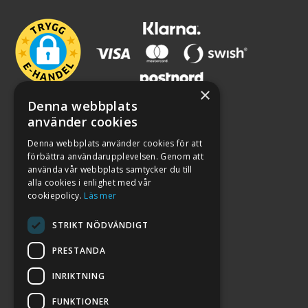
×
Denna webbplats
använder cookies
Denna webbplats använder cookies för att
förbättra användarupplevelsen. Genom att
använda vår webbplats samtycker du till
alla cookies i enlighet med vår
cookiepolicy.
Läs mer
STRIKT NÖDVÄNDIGT
PRESTANDA
INRIKTNING
2026. ALL RIGHTS RESERVED.
FUNKTIONER
POWERED BY EMPORI CMS