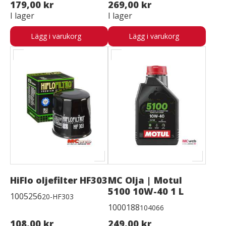
179,00 kr
269,00 kr
I lager
I lager
Lägg i varukorg
Lägg i varukorg
HiFlo oljefilter HF303
MC Olja | Motul
5100 10W-40 1 L
1005256
20-HF303
1000188
104066
108,00 kr
249,00 kr