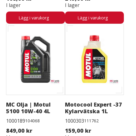
I lager
I lager
Lägg i varukorg
Lägg i varukorg
MC Olja | Motul
Motocool Expert -37
5100 10W-40 4L
Kylarvätska 1L
1000189
1000303
104068
111762
849,00 kr
159,00 kr