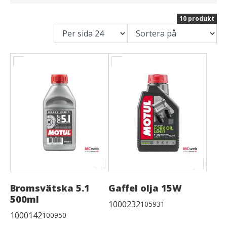
10 produkt
Bromsvätska 5.1
Gaffel olja 15W
500ml
1000232
105931
1000142
100950