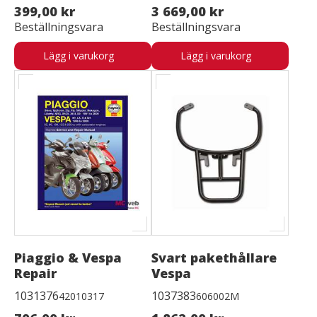
399,00 kr
3 669,00 kr
Beställningsvara
Beställningsvara
Lägg i varukorg
Lägg i varukorg
Piaggio & Vespa
Svart pakethållare
Repair
Vespa
1031376
1037383
42010317
606002M