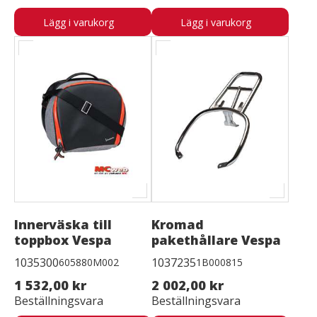
Lägg i varukorg
Lägg i varukorg
Innerväska till
Kromad
toppbox Vespa
pakethållare Vespa
1035300
1037235
605880M002
1B000815
1 532,00 kr
2 002,00 kr
Beställningsvara
Beställningsvara