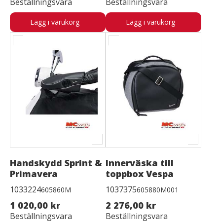
Beställningsvara
Beställningsvara
Lägg i varukorg
Lägg i varukorg
Handskydd Sprint &
Innerväska till
Primavera
toppbox Vespa
1033224
1037375
605860M
605880M001
1 020,00 kr
2 276,00 kr
Beställningsvara
Beställningsvara