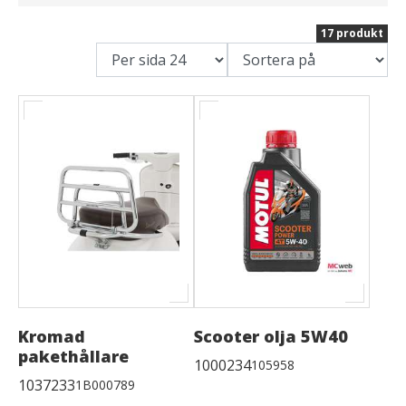
17 produkt
Kromad
Scooter olja 5W40
pakethållare
1000234
105958
1037233
1B000789