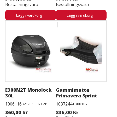
Beställningsvara
Beställningsvara
Lägg i varukorg
Lägg i varukorg
E300N2T Monolock
Gummimatta
30L
Primavera Sprint
1006116
1037244
321-E300NT2B
1B001079
860,00 kr
836,00 kr