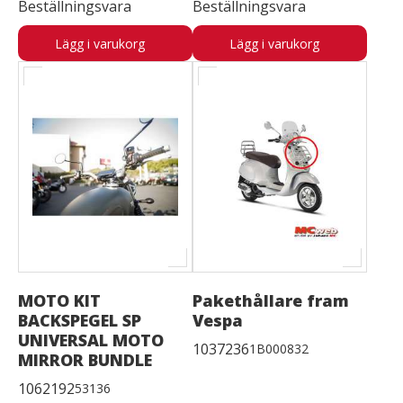
Beställningsvara
Beställningsvara
Lägg i varukorg
Lägg i varukorg
MOTO KIT
Pakethållare fram
BACKSPEGEL SP
Vespa
UNIVERSAL MOTO
1037236
1B000832
MIRROR BUNDLE
1062192
53136