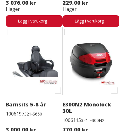
3 076,00 kr
229,00 kr
I lager
I lager
Lägg i varukorg
Lägg i varukorg
Barnsits 5-8 år
E300N2 Monolock
30L
1006197
321-S650
1006115
321-E300N2
3 000,00 kr
770,00 kr