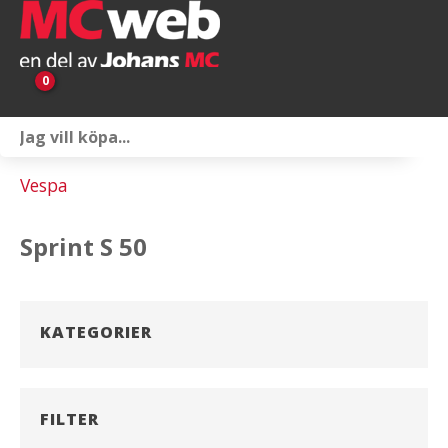
0
Personlig utrustning
Vespa
Servicepaket
Sprint S 50
Reservdelar & tillbehör
Universaltillbehör
KATEGORIER
Merchandise
Outlet
FILTER
Om oss