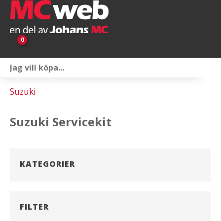
0
Personlig utrustning
Suzuki
Servicepaket
Suzuki Servicekit
Reservdelar & tillbehör
Universaltillbehör
KATEGORIER
Merchandise
Outlet
FILTER
Om oss