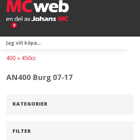
0
Personlig utrustning
400 » 450cc
Servicepaket
AN400 Burg 07-17
Reservdelar & tillbehör
Universaltillbehör
KATEGORIER
Merchandise
Outlet
FILTER
Om oss