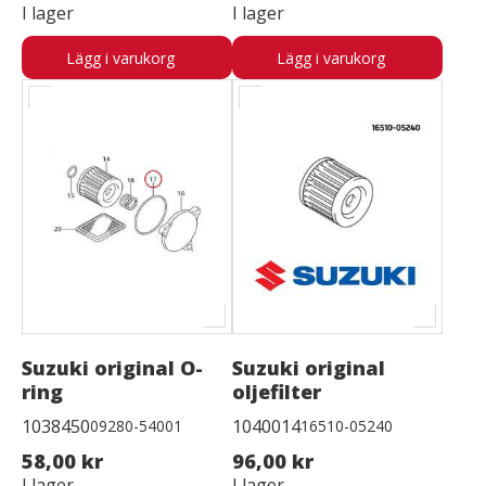
I lager
I lager
Lägg i varukorg
Lägg i varukorg
Suzuki original O-
Suzuki original
ring
oljefilter
1038450
1040014
09280-54001
16510-05240
58,00 kr
96,00 kr
I lager
I lager