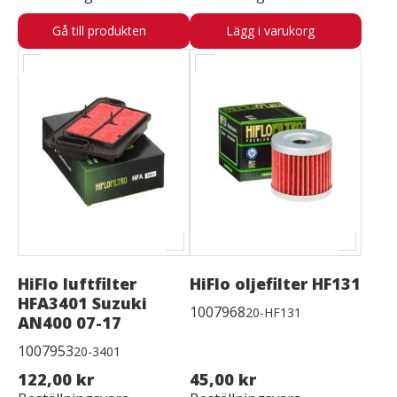
Gå till produkten
Lägg i varukorg
HiFlo luftfilter
HiFlo oljefilter HF131
HFA3401 Suzuki
1007968
20-HF131
AN400 07-17
1007953
20-3401
122,00 kr
45,00 kr