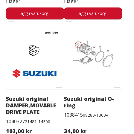
I lager
I lager
Lägg i varukorg
Lägg i varukorg
Suzuki original
Suzuki original O-
DAMPER,MOVABLE
ring
DRIVE PLATE
1038415
09280-13004
1040327
21481-14F00
103,00 kr
34,00 kr