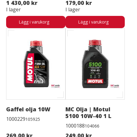
1 430,00 kr
179,00 kr
I lager
I lager
Lägg i varukorg
Lägg i varukorg
Gaffel olja 10W
MC Olja | Motul
5100 10W-40 1 L
1000229
105925
1000188
104066
269,00 kr
249,00 kr