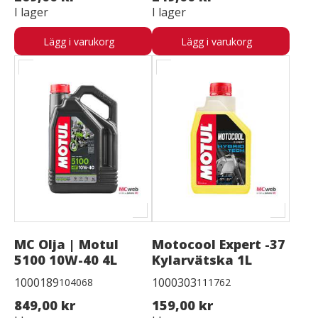
I lager
I lager
Lägg i varukorg
Lägg i varukorg
MC Olja | Motul
Motocool Expert -37
5100 10W-40 4L
Kylarvätska 1L
1000189
1000303
104068
111762
849,00 kr
159,00 kr