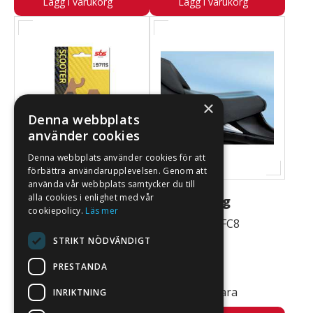
Lägg i varukorg
Lägg i varukorg
×
Denna webbplats
använder cookies
Denna webbplats använder cookies för att
förbättra användarupplevelsen. Genom att
använda vår webbplats samtycker du till
alla cookies i enlighet med vår
Sbs Bromsbelägg
Sittdyna låg
cookiepolicy.
Läs mer
Maxi Sinter vänster
45100-05822-FC8
fram
STRIKT NÖDVÄNDIGT
1005337
23-197MS
PRESTANDA
346,00 kr
3 695,00 kr
Beställningsvara
Beställningsvara
INRIKTNING