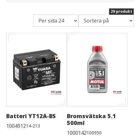
29 produkt
Batteri YT12A-BS
Bromsvätska 5.1
500ml
1004912
14-213
1000142
100950