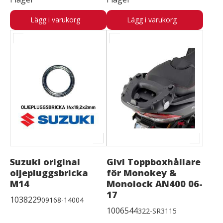
Lägg i varukorg
Lägg i varukorg
Suzuki original
Givi Toppboxhållare
oljepluggsbricka
för Monokey &
M14
Monolock AN400 06-
17
1038229
09168-14004
1006544
322-SR3115