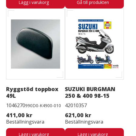
Lägg i varukorg
Gå till produkten
Ryggstöd toppbox
SUZUKI BURGMAN
49L
250 & 400 98-15
1046270
42010357
990D0-K4900-010
411,00 kr
621,00 kr
Beställningsvara
Beställningsvara
Lägg i varukorg
Lägg i varukorg