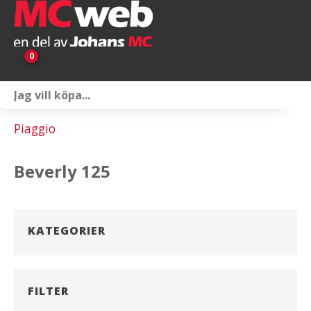
0
Personlig utrustning
Piaggio
Servicepaket
Beverly 125
Reservdelar & tillbehör
Universaltillbehör
KATEGORIER
Merchandise
Outlet
FILTER
Om oss