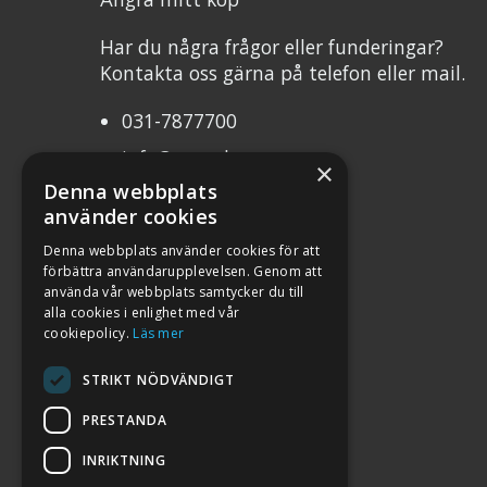
Har du några frågor eller funderingar?
Kontakta oss gärna på telefon eller mail.
031-7877700
info@mcweb.se
×
Denna webbplats
Mån-Tor 10.00-17.00
använder cookies
Fre 10.00-17.00
Denna webbplats använder cookies för att
förbättra användarupplevelsen. Genom att
Org.nr 556232-8483
använda vår webbplats samtycker du till
alla cookies i enlighet med vår
cookiepolicy.
Läs mer
STRIKT NÖDVÄNDIGT
PRESTANDA
INRIKTNING