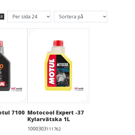
kt
otul 7100
Motocool Expert -37
Kylarvätska 1L
1000303
111762