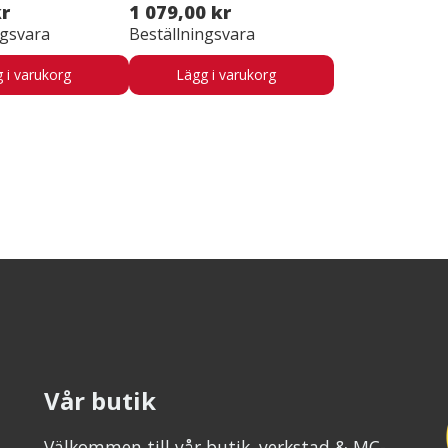
kr
1 079,00 kr
ngsvara
Beställningsvara
 i varukorg
Lägg i varukorg
Vår butik
Välkommen till vår butik, verkstad & MC-