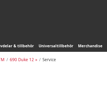
vdelar & tillbehör
Universaltillbehör
Merchandise
TM
690 Duke 12 »
Service