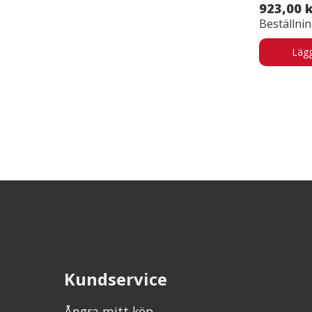
923,00 
Beställni
Lägg
Kundservice
Ångra mitt köp