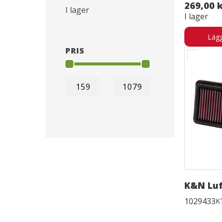
269,00 
I lager
I lager
Lägg
PRIS
K&N Luf
1029433
K