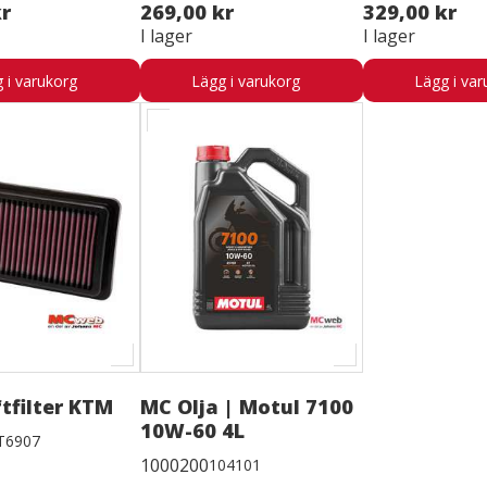
kr
269,00 kr
329,00 kr
I lager
I lager
 i varukorg
Lägg i varukorg
Lägg i var
tfilter KTM
MC Olja | Motul 7100
10W-60 4L
T6907
1000200
104101