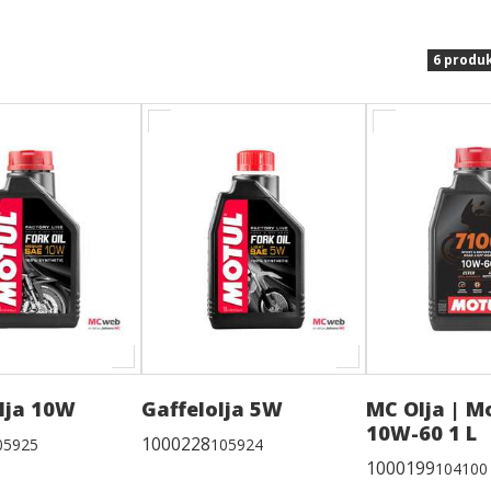
6 produ
olja 10W
Gaffelolja 5W
MC Olja | M
10W-60 1 L
1000228
05925
105924
1000199
104100