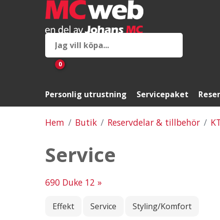
0
Personlig utrustning
Servicepaket
Reser
Hem
Butik
Reservdelar & tillbehör
K
Service
690 Duke 12 »
Effekt
Service
Styling/Komfort