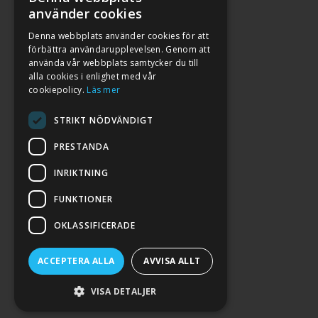
använder cookies
Denna webbplats använder cookies för att
förbättra användarupplevelsen. Genom att
använda vår webbplats samtycker du till
alla cookies i enlighet med vår
cookiepolicy.
Läs mer
STRIKT NÖDVÄNDIGT
PRESTANDA
INRIKTNING
2026. ALL RIGHTS RESERVED.
FUNKTIONER
POWERED BY EMPORI CMS
OKLASSIFICERADE
ACCEPTERA ALLA
AVVISA ALLT
VISA DETALJER