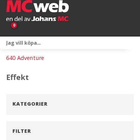
0
Personlig utrustning
640 Adventure
Servicepaket
Effekt
Reservdelar & tillbehör
Universaltillbehör
KATEGORIER
Merchandise
Outlet
FILTER
Om oss