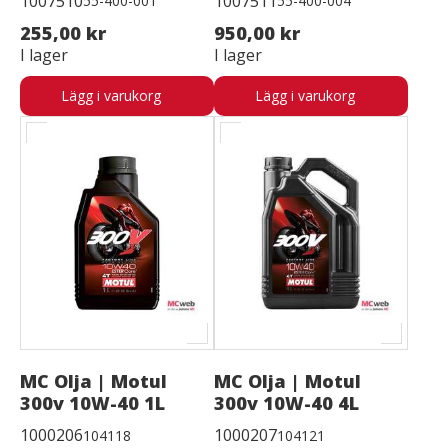
1007510
1007511
55-400-001
55-400-004
255,00 kr
950,00 kr
I lager
I lager
Lägg i varukorg
Lägg i varukorg
MC Olja | Motul
MC Olja | Motul
300v 10W-40 1L
300v 10W-40 4L
1000206
1000207
104118
104121