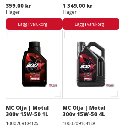
359,00 kr
1 349,00 kr
I lager
I lager
Lägg i varukorg
Lägg i varukorg
MC Olja | Motul
MC Olja | Motul
300v 15W-50 1L
300v 15W-50 4L
1000208
1000209
104125
104129