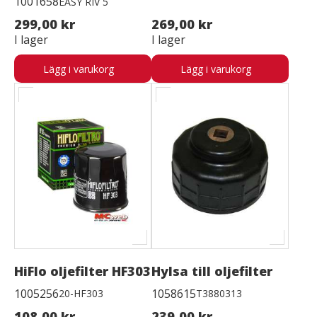
1001658
EASY RIV 5
299,00 kr
269,00 kr
I lager
I lager
Lägg i varukorg
Lägg i varukorg
HiFlo oljefilter HF303
Hylsa till oljefilter
1005256
1058615
20-HF303
T3880313
108,00 kr
239,00 kr