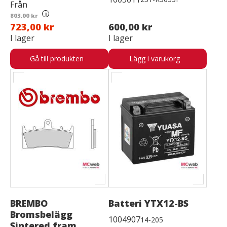
Från
i
803,00 kr
723,00 kr
600,00 kr
I lager
I lager
Gå till produkten
Lägg i varukorg
BREMBO
Batteri YTX12-BS
Bromsbelägg
1004907
14-205
Sintered fram