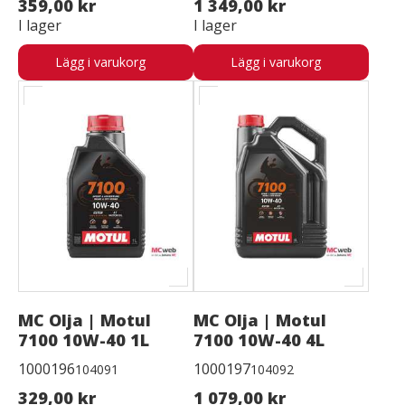
359,00 kr
1 349,00 kr
I lager
I lager
Lägg i varukorg
Lägg i varukorg
MC Olja | Motul
MC Olja | Motul
7100 10W-40 1L
7100 10W-40 4L
1000196
1000197
104091
104092
329,00 kr
1 079,00 kr