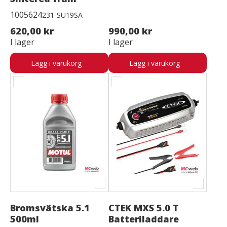
1005624
231-SU19SA
620,00 kr
990,00 kr
I lager
I lager
Lägg i varukorg
Lägg i varukorg
Bromsvätska 5.1
CTEK MXS 5.0 T
500ml
Batteriladdare