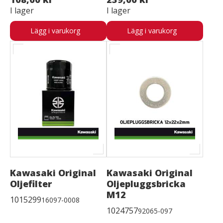
I lager
I lager
Lägg i varukorg
Lägg i varukorg
Kawasaki Original
Kawasaki Original
Oljefilter
Oljepluggsbricka
M12
1015299
16097-0008
1024757
92065-097