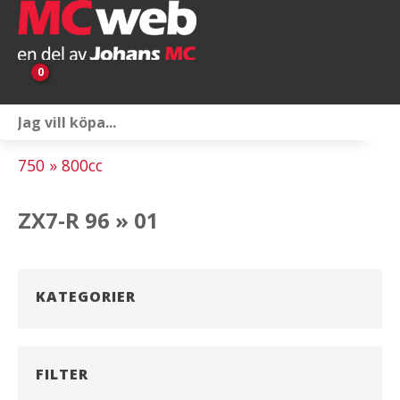
0
Personlig utrustning
750 » 800cc
Servicepaket
ZX7-R 96 » 01
Reservdelar & tillbehör
Universaltillbehör
KATEGORIER
Merchandise
Outlet
FILTER
Om oss