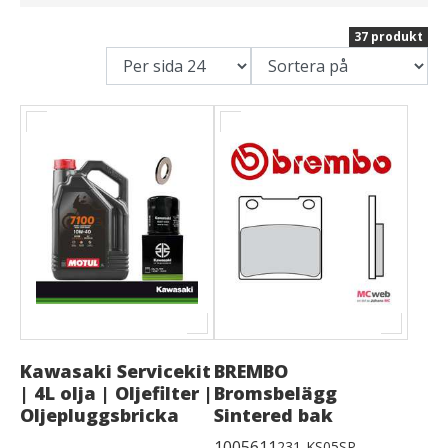
37 produkt
Kawasaki Servicekit
BREMBO
| 4L olja | Oljefilter |
Bromsbelägg
Oljepluggsbricka
Sintered bak
1005611
231-KS05SP