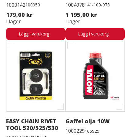
1000142
1004978
100950
141-100-973
179,00 kr
1 195,00 kr
I lager
I lager
Lägg i varukorg
Lägg i varukorg
EASY CHAIN RIVET
Gaffel olja 10W
TOOL 520/525/530
1000229
105925