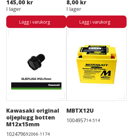
145,00 kr
8,00 kr
I lager
I lager
Lägg i varukorg
Lägg i varukorg
Kawasaki original
MBTX12U
oljeplugg botten
1004957
14-514
M12x15mm
1024796
92066-1174