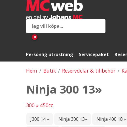
0
Personlig utrustning
Servicepaket
Reser
Hem
Butik
Reservdelar & tillbehör
Ka
Ninja 300 13»
300 » 450cc
J300 14 »
Ninja 300 13»
Ninja 400 18 »