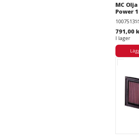
MC Olja 
Power 1
1007513
5
791,00 
I lager
Lägg