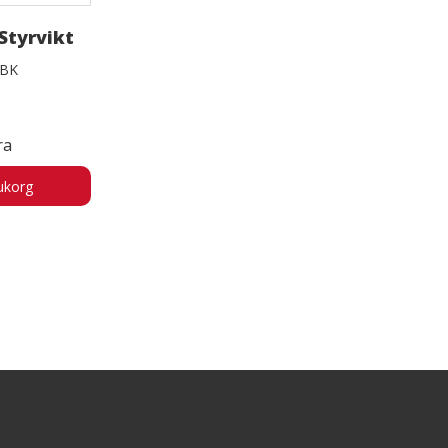
Styrvikt
5BK
ra
ukorg