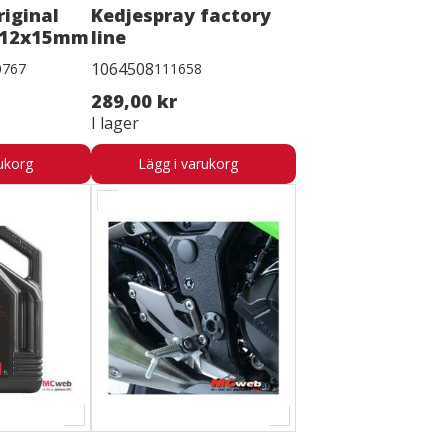
iginal
Kedjespray factory
M12x15mm
line
1064508
0767
111658
289,00 kr
I lager
ukorg
Lägg i varukorg