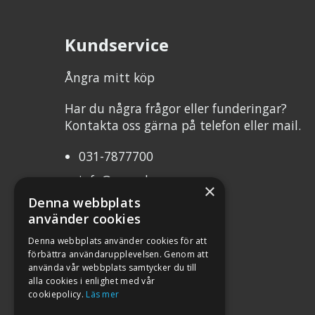
Kundservice
Ångra mitt köp
Har du några frågor eller funderingar?
Kontakta oss gärna på telefon eller mail.
031-7877700
info@mcweb.se
×
Denna webbplats
Mån-Tor 10.00-17.00
använder cookies
Fre 10.00-17.00
Denna webbplats använder cookies för att
förbättra användarupplevelsen. Genom att
Org.nr 556232-8483
använda vår webbplats samtycker du till
alla cookies i enlighet med vår
cookiepolicy.
Läs mer