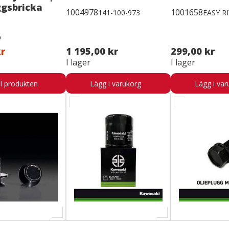
ggsbricka
1004978
1001658
141-100-973
EASY RI
kr
1 195,00 kr
299,00 kr
I lager
I lager
ll produkten
Lägg i varukorg
Lägg i var