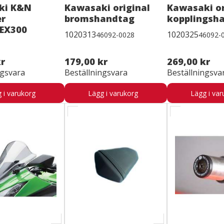
ki K&N
Kawasaki original
Kawasaki or
er
bromshandtag
kopplingsh
EX300
1020313
1020325
46092-0028
46092-
kr
179,00 kr
269,00 kr
ngsvara
Beställningsvara
Beställningsva
 i varukorg
Lägg i varukorg
Lägg i var