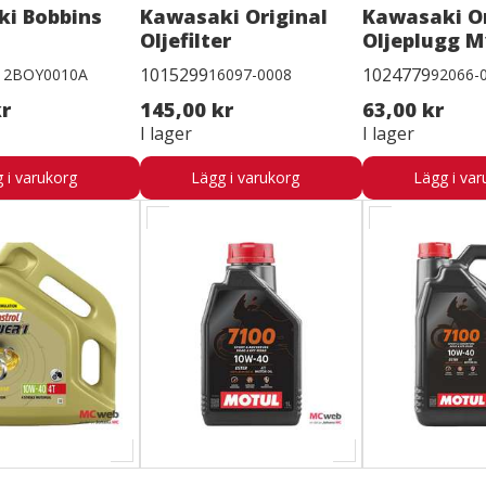
i Bobbins
Kawasaki Original
Kawasaki Or
Oljefilter
Oljeplugg 
1015299
1024779
12BOY0010A
16097-0008
92066-
kr
145,00 kr
63,00 kr
I lager
I lager
 i varukorg
Lägg i varukorg
Lägg i var