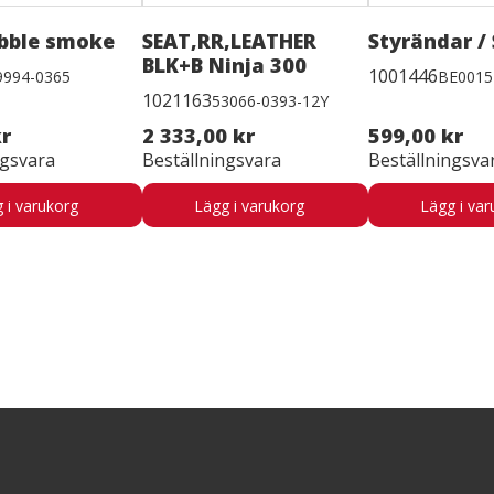
bble smoke
SEAT,RR,LEATHER
Styrändar / 
BLK+B Ninja 300
1001446
9994-0365
BE001
1021163
53066-0393-12Y
kr
2 333,00 kr
599,00 kr
ngsvara
Beställningsvara
Beställningsva
 i varukorg
Lägg i varukorg
Lägg i var