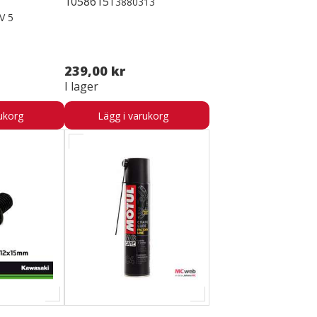
1058615
T3880313
V 5
239,00 kr
I lager
ukorg
Lägg i varukorg