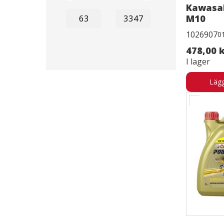
Kawasak
M10
1026907
0
478,00 
I lager
Lägg