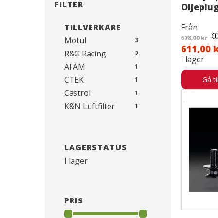
FILTER
Oljeplu
TILLVERKARE
Från
i
678,00 kr
Motul
3
611,00 
R&G Racing
2
I lager
AFAM
1
CTEK
Gå ti
1
Castrol
1
K&N Luftfilter
1
Kawasaki
1
Servicepaket
1
LAGERSTATUS
I lager
PRIS