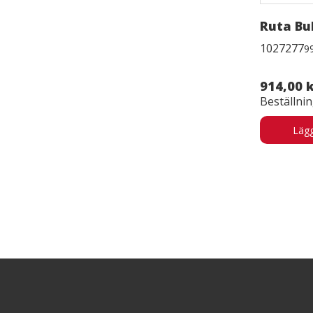
Ruta Bu
1027277
9
914,00 
Beställni
Lägg