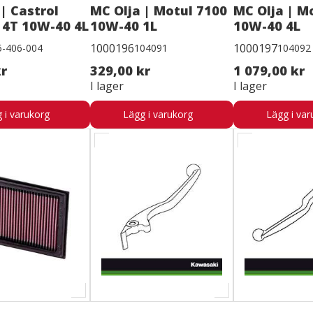
| Castrol
MC Olja | Motul 7100
MC Olja | M
 4T 10W-40 4L
10W-40 1L
10W-40 4L
1000196
1000197
5-406-004
104091
104092
kr
329,00 kr
1 079,00 kr
I lager
I lager
 i varukorg
Lägg i varukorg
Lägg i var