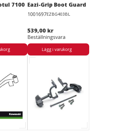
otul 7100
Eazi-Grip Boot Guard
1001697
EZBG403BL
539,00 kr
Beställningsvara
ukorg
Lägg i varukorg