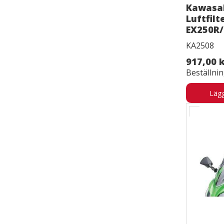
Kawasa
Luftfilt
EX250R/
KA2508
917,00 
Beställni
Lägg