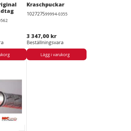
iginal
Kraschpuckar
adtag
1027275
99994-0355
0562
3 347,00 kr
ra
Beställningsvara
ukorg
Lägg i varukorg