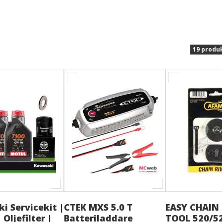
19 produ
i Servicekit |
CTEK MXS 5.0 T
EASY CHAIN 
 Oljefilter |
Batteriladdare
TOOL 520/5