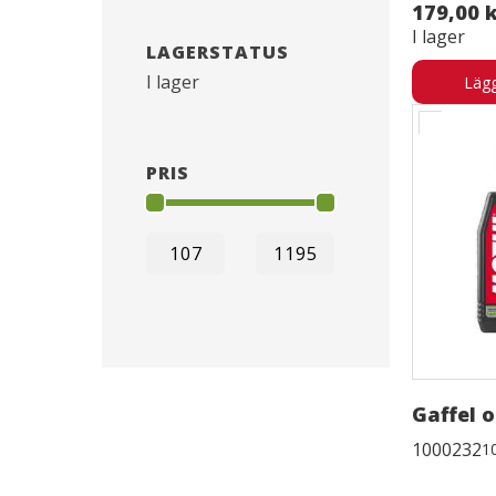
179,00 
I lager
LAGERSTATUS
I lager
Lägg
PRIS
Gaffel 
1000232
1