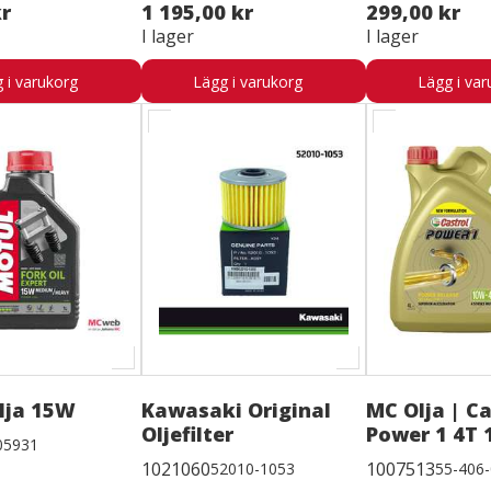
kr
1 195,00 kr
299,00 kr
I lager
I lager
 i varukorg
Lägg i varukorg
Lägg i var
olja 15W
Kawasaki Original
MC Olja | Ca
Oljefilter
Power 1 4T 
05931
1021060
1007513
52010-1053
55-406