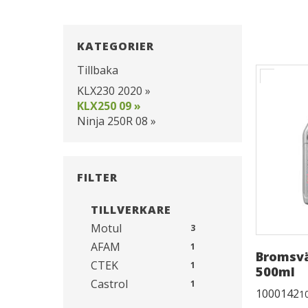
KATEGORIER
Tillbaka
KLX230 2020 »
KLX250 09 »
Ninja 250R 08 »
FILTER
TILLVERKARE
Motul
3
AFAM
1
Bromsvä
CTEK
1
500ml
Castrol
1
1000142
1