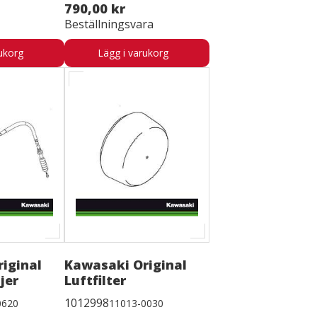
790,00 kr
Beställningsvara
ukorg
Lägg i varukorg
iginal
Kawasaki Original
jer
Luftfilter
1012998
0620
11013-0030