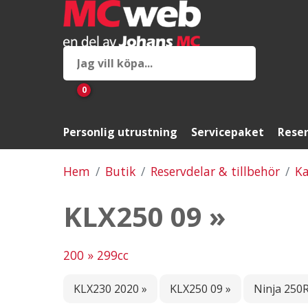
0
Personlig utrustning
Servicepaket
Reser
Hem
Butik
Reservdelar & tillbehör
Ka
KLX250 09 »
200 » 299cc
KLX230 2020 »
KLX250 09 »
Ninja 250R