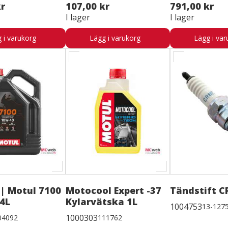
kr
107,00 kr
791,00 kr
I lager
I lager
 i varukorg
Lägg i varukorg
Lägg i var
 | Motul 7100
Motocool Expert -37
Tändstift C
4L
Kylarvätska 1L
1004753
13-127
1000303
04092
111762