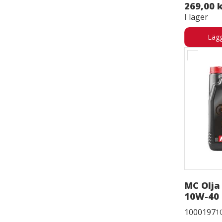
269,00 
I lager
Lägg
MC Olja
10W-40 
1000197
1