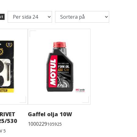
kt
RIVET
Gaffel olja 10W
25/530
1000229
105925
V 5