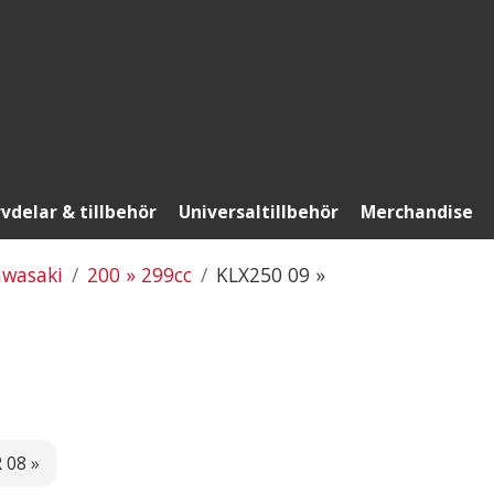
vdelar & tillbehör
Universaltillbehör
Merchandise
wasaki
200 » 299cc
KLX250 09 »
 08 »