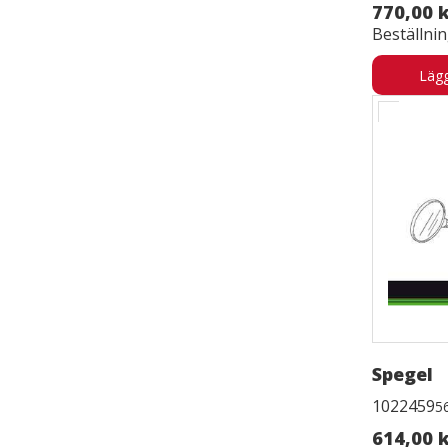
770,00 
Beställni
Lägg
Spegel
1022459
5
614,00 