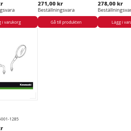
kr
271,00 kr
278,00 kr
ngsvara
Beställningsvara
Beställningsva
 i varukorg
Gå till produkten
Lägg i var
6001-1285
kr