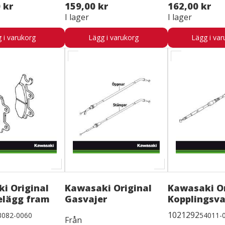
 kr
159,00 kr
162,00 kr
I lager
I lager
 i varukorg
Lägg i varukorg
Lägg i var
i Original
Kawasaki Original
Kawasaki Or
elägg fram
Gasvajer
Kopplingsva
1021292
3082-0060
54011-
Från