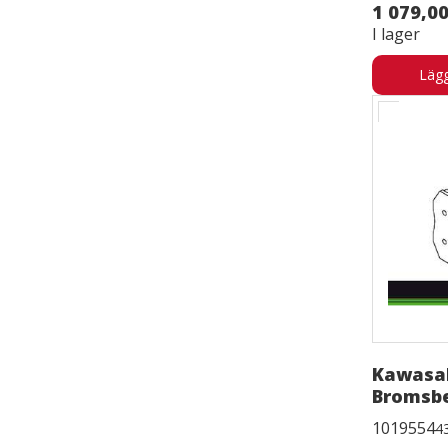
1 079,00
I lager
Lägg
Kawasak
Bromsb
1019554
4