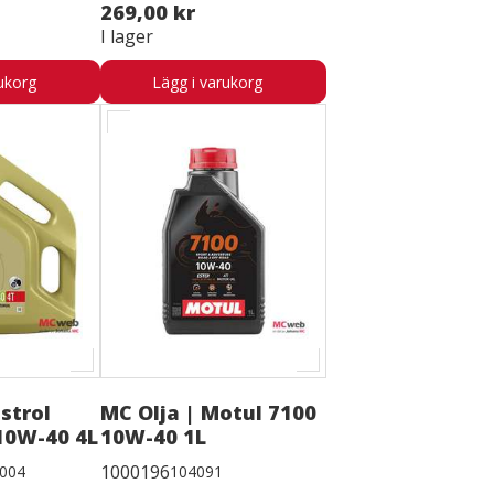
269,00 kr
I lager
ukorg
Lägg i varukorg
strol
MC Olja | Motul 7100
10W-40 4L
10W-40 1L
1000196
-004
104091