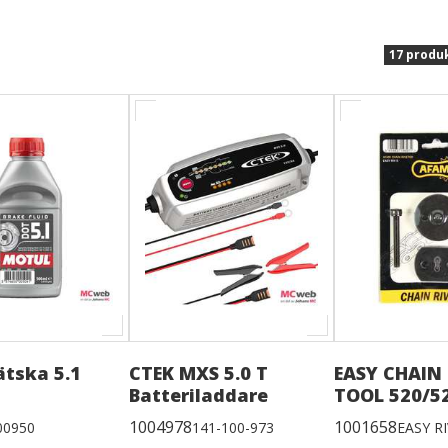
17 produ
tska 5.1
CTEK MXS 5.0 T
EASY CHAIN 
Batteriladdare
TOOL 520/5
1004978
1001658
00950
141-100-973
EASY RI