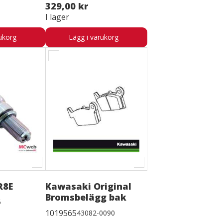
329,00 kr
I lager
ukorg
Lägg i varukorg
R8E
Kawasaki Original
Bromsbelägg bak
5
1019565
43082-0090