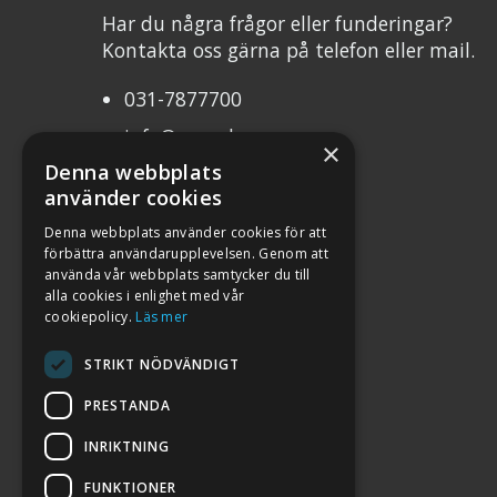
Har du några frågor eller funderingar?
Kontakta oss gärna på telefon eller mail.
031-7877700
info@mcweb.se
×
Denna webbplats
Mån-Tor 10.00-17.00
använder cookies
Fre 10.00-17.00
Denna webbplats använder cookies för att
förbättra användarupplevelsen. Genom att
Org.nr 556232-8483
använda vår webbplats samtycker du till
alla cookies i enlighet med vår
cookiepolicy.
Läs mer
STRIKT NÖDVÄNDIGT
PRESTANDA
INRIKTNING
FUNKTIONER