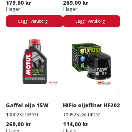
179,00 kr
269,00 kr
I lager
I lager
Lägg i varukorg
Lägg i varukorg
Gaffel olja 15W
HiFlo oljefilter HF202
1000232
1005252
105931
20-HF202
269,00 kr
114,00 kr
I lager
I lager