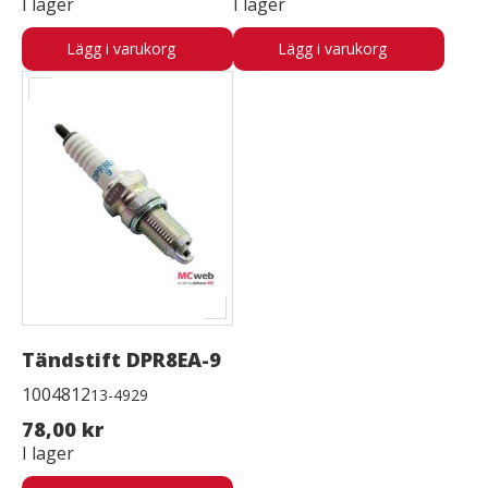
I lager
I lager
Lägg i varukorg
Lägg i varukorg
Tändstift DPR8EA-9
1004812
13-4929
78,00 kr
I lager