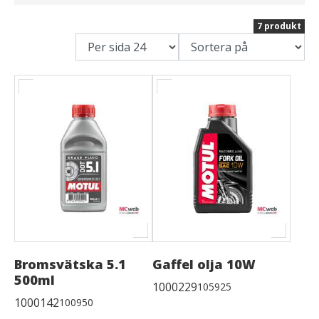
7 produkt
Bromsvätska 5.1
Gaffel olja 10W
500ml
1000229
105925
1000142
100950