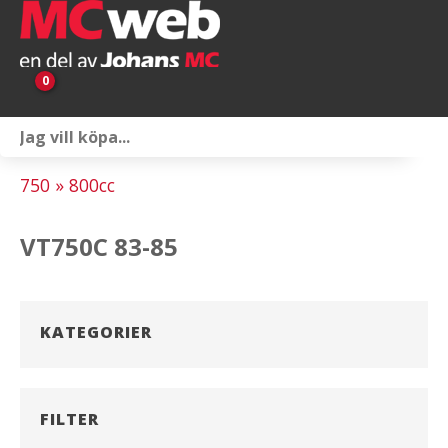
0
Personlig utrustning
750 » 800cc
Servicepaket
VT750C 83-85
Reservdelar & tillbehör
Universaltillbehör
KATEGORIER
Merchandise
Outlet
FILTER
Om oss