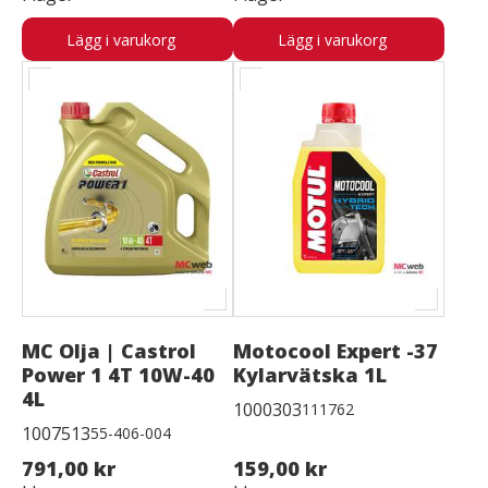
Lägg i varukorg
Lägg i varukorg
MC Olja | Castrol
Motocool Expert -37
Power 1 4T 10W-40
Kylarvätska 1L
4L
1000303
111762
1007513
55-406-004
791,00 kr
159,00 kr