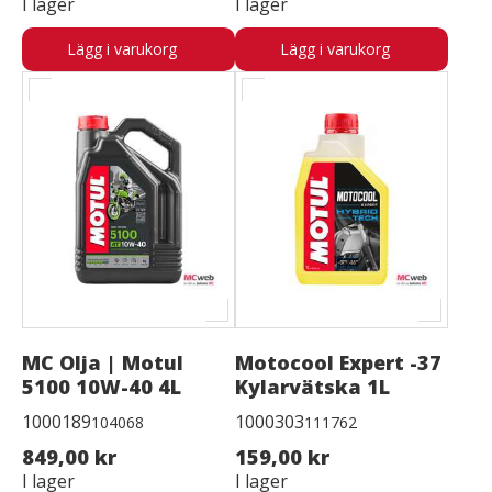
I lager
I lager
Lägg i varukorg
Lägg i varukorg
MC Olja | Motul
Motocool Expert -37
5100 10W-40 4L
Kylarvätska 1L
1000189
1000303
104068
111762
849,00 kr
159,00 kr
I lager
I lager