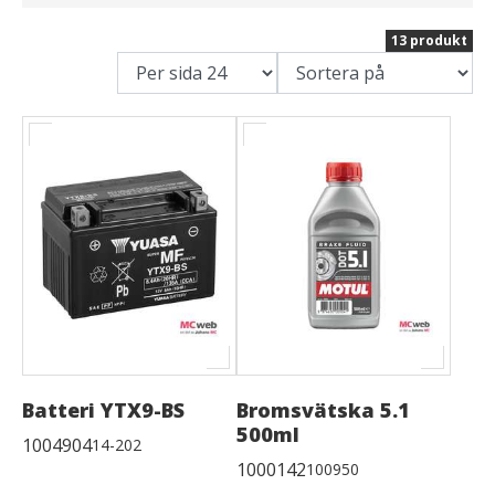
13 produkt
Batteri YTX9-BS
Bromsvätska 5.1
500ml
1004904
14-202
1000142
100950