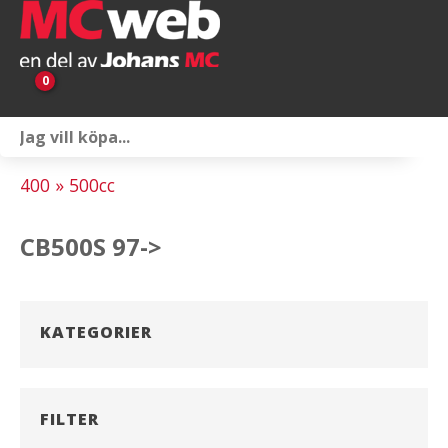
0
Personlig utrustning
400 » 500cc
Servicepaket
CB500S 97->
Reservdelar & tillbehör
Universaltillbehör
KATEGORIER
Merchandise
Outlet
FILTER
Om oss