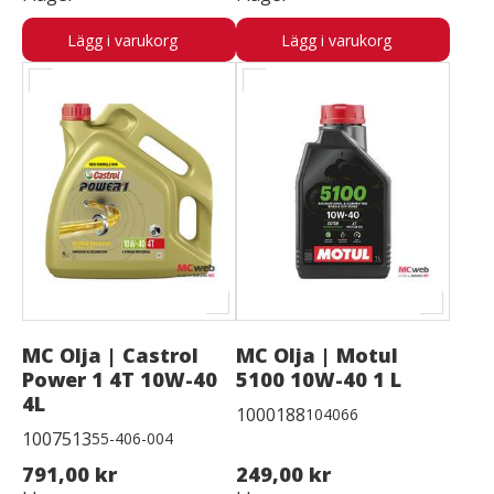
Lägg i varukorg
Lägg i varukorg
MC Olja | Castrol
MC Olja | Motul
Power 1 4T 10W-40
5100 10W-40 1 L
4L
1000188
104066
1007513
55-406-004
791,00 kr
249,00 kr