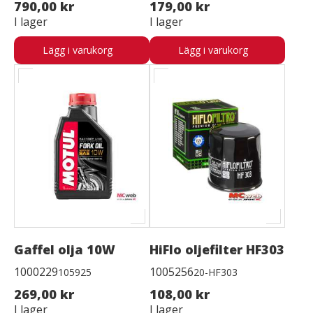
790,00 kr
179,00 kr
I lager
I lager
Lägg i varukorg
Lägg i varukorg
Gaffel olja 10W
HiFlo oljefilter HF303
1000229
1005256
105925
20-HF303
269,00 kr
108,00 kr
I lager
I lager