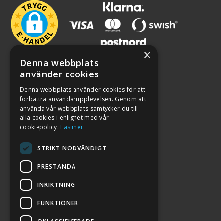
×
Denna webbplats
använder cookies
Denna webbplats använder cookies för att
förbättra användarupplevelsen. Genom att
använda vår webbplats samtycker du till
alla cookies i enlighet med vår
cookiepolicy.
Läs mer
STRIKT NÖDVÄNDIGT
PRESTANDA
INRIKTNING
2026. ALL RIGHTS RESERVED.
FUNKTIONER
POWERED BY EMPORI CMS