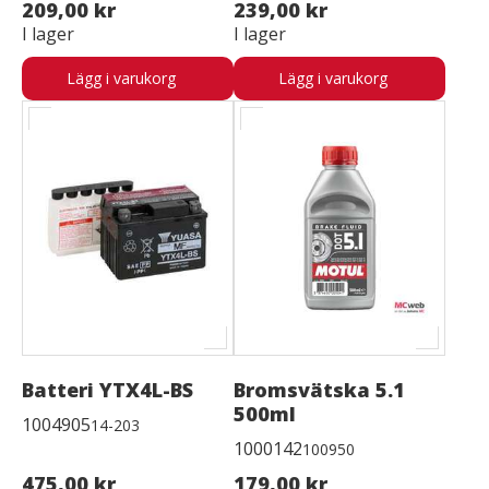
209,00 kr
239,00 kr
I lager
I lager
Lägg i varukorg
Lägg i varukorg
Batteri YTX4L-BS
Bromsvätska 5.1
500ml
1004905
14-203
1000142
100950
475,00 kr
179,00 kr