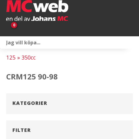
0
Personlig utrustning
125 » 350cc
Servicepaket
CRM125 90-98
Reservdelar & tillbehör
Universaltillbehör
KATEGORIER
Merchandise
Outlet
FILTER
Om oss