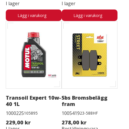
I lager
I lager
Lägg i varukorg
Lägg i varukorg
Transoil Expert 10w-
Sbs Bromsbelägg
40 1L
fram
1000225
1005419
105895
23-588HF
229,00 kr
278,00 kr
I lager
Beställningsvara