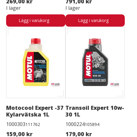
269,00 kr
791,00 kr
I lager
I lager
Lägg i varukorg
Lägg i varukorg
Motocool Expert -37
Transoil Expert 10w-
Kylarvätska 1L
30 1L
1000303
1000224
111762
105894
159,00 kr
179,00 kr