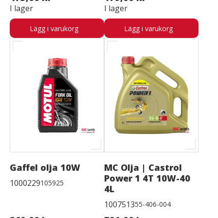
I lager
I lager
Lägg i varukorg
Lägg i varukorg
Gaffel olja 10W
MC Olja | Castrol
Power 1 4T 10W-40
1000229
105925
4L
1007513
55-406-004