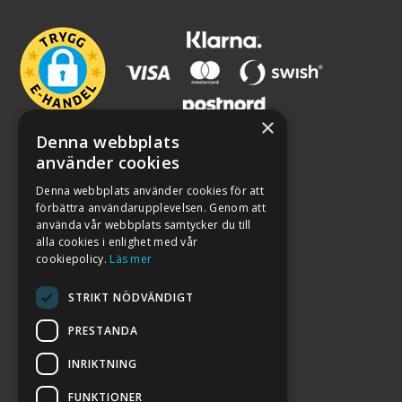
×
Denna webbplats
använder cookies
Denna webbplats använder cookies för att
förbättra användarupplevelsen. Genom att
använda vår webbplats samtycker du till
alla cookies i enlighet med vår
cookiepolicy.
Läs mer
STRIKT NÖDVÄNDIGT
PRESTANDA
INRIKTNING
2026. ALL RIGHTS RESERVED.
FUNKTIONER
POWERED BY EMPORI CMS