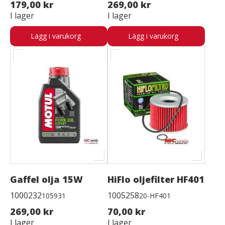
179,00 kr
269,00 kr
I lager
I lager
Lägg i varukorg
Lägg i varukorg
Gaffel olja 15W
HiFlo oljefilter HF401
1000232
1005258
105931
20-HF401
269,00 kr
70,00 kr
I lager
I lager