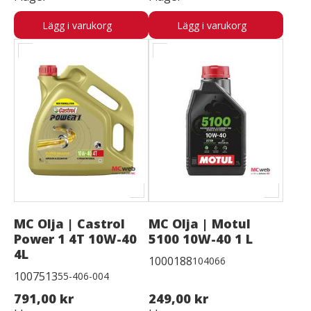
Lägg i varukorg
Lägg i varukorg
MC Olja | Castrol
MC Olja | Motul
Power 1 4T 10W-40
5100 10W-40 1 L
4L
1000188
104066
1007513
55-406-004
791,00 kr
249,00 kr