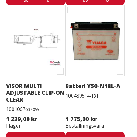
VISOR MULTI
Batteri Y50-N18L-A
ADJUSTABLE CLIP-ON
1004895
14-131
CLEAR
1001067
6320W
1 239,00 kr
1 775,00 kr
I lager
Beställningsvara