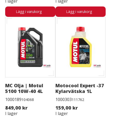
I lager
I lager
Lägg i varukorg
Lägg i varukorg
MC Olja | Motul
Motocool Expert -37
5100 10W-40 4L
Kylarvätska 1L
1000189
1000303
104068
111762
849,00 kr
159,00 kr
I lager
I lager