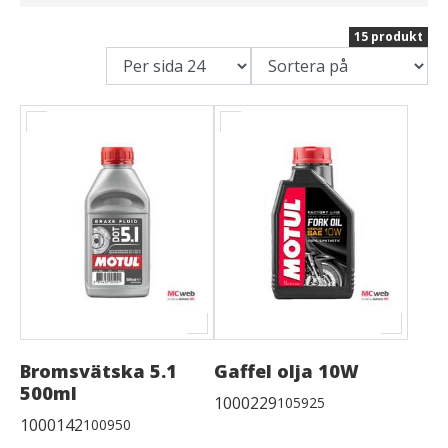
15 produkt
Bromsvätska 5.1
Gaffel olja 10W
500ml
1000229
105925
1000142
100950