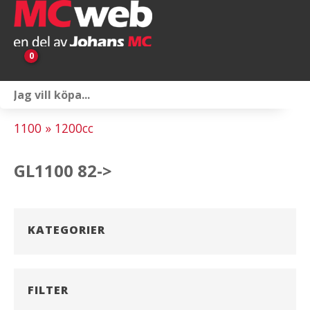
0
Personlig utrustning
1100 » 1200cc
Servicepaket
GL1100 82->
Reservdelar & tillbehör
Universaltillbehör
KATEGORIER
Merchandise
Outlet
FILTER
Om oss