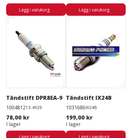
Lägg i varukorg
Lägg i varukorg
Tändstift DPR8EA-9
Tändstift IX24B
1004812
1031686
13-4929
IX24B
78,00 kr
199,00 kr
I lager
I lager
Lägg i varukorg
Lägg i varukorg