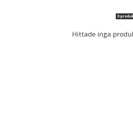
0 produ
Hittade inga produ