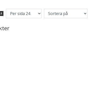
kt
kter