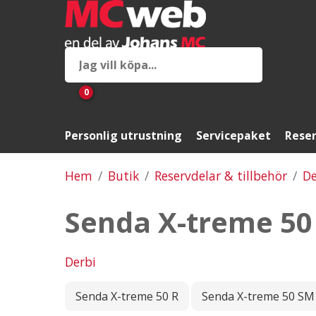
0
Personlig utrustning
Servicepaket
Reser
Hem
Butik
Reservdelar & tillbehör
De
Senda X-treme 50
Derbi
Senda X-treme 50 R
Senda X-treme 50 SM