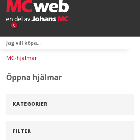
0
Personlig utrustning
MC-hjälmar
Servicepaket
Öppna hjälmar
Reservdelar & tillbehör
Universaltillbehör
KATEGORIER
Merchandise
Outlet
FILTER
Om oss