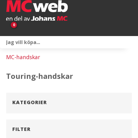
0
Personlig utrustning
MC-handskar
Servicepaket
Touring-handskar
Reservdelar & tillbehör
Universaltillbehör
KATEGORIER
Merchandise
Outlet
FILTER
Om oss