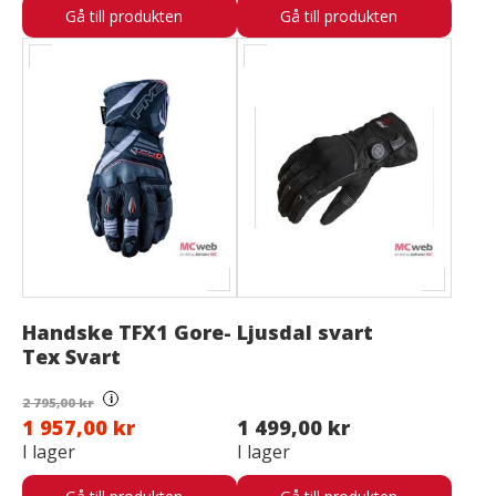
Gå till produkten
Gå till produkten
Handske TFX1 Gore-
Ljusdal svart
Tex Svart
i
2 795,00 kr
1 957,00 kr
1 499,00 kr
I lager
I lager